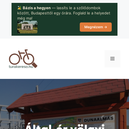
Kilépés
Bázis a hegyen
— lassíts le a szőlődombok
a
között, Budapesttől egy órára. Foglald le a helyedet
tartalomba
még ma!
Megnézem →
Menü