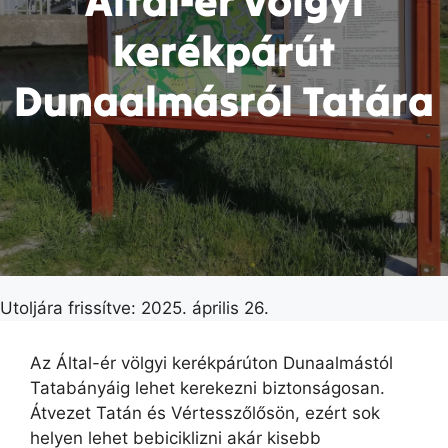
Által-ér völgyi
kerékpárút
Dunaalmásról Tatára
Utoljára frissítve: 2025. április 26.
Az Által-ér völgyi kerékpárúton Dunaalmástól
Tatabányáig lehet kerekezni biztonságosan.
Átvezet Tatán és Vértesszőlősön, ezért sok
helyen lehet bebiciklizni akár kisebb