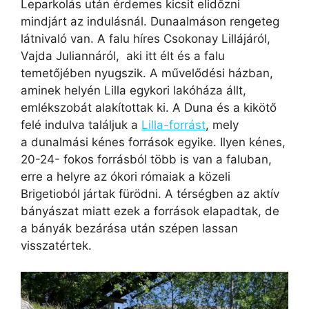
Leparkolás után érdemes kicsit elidőzni
mindjárt az indulásnál. Dunaalmáson rengeteg
látnivaló van. A falu híres Csokonay Lillájáról,
Vajda Juliannáról, aki itt élt és a falu
temetőjében nyugszik. A művelődési házban,
aminek helyén Lilla egykori lakóháza állt,
emlékszobát alakítottak ki. A Duna és a kikötő
felé indulva találjuk a
Lilla-forrást
, mely
a dunalmási kénes források egyike. Ilyen kénes,
20-24- fokos forrásból több is van a faluban,
erre a helyre az ókori rómaiak a közeli
Brigetioból jártak fürödni. A térségben az aktív
bányászat miatt ezek a források elapadtak, de
a bányák bezárása után szépen lassan
visszatértek.