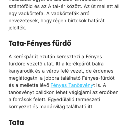
szántóföld és az Által-ér között. Az út mellett áll
egy vadkörtefa. A vadkörtefák arról
nevezetesek, hogy régen birtokok határát
jelölték.
Tata-Fényes fürdő
A kerékpárút ezután keresztezi a Fényes
fürdőre vezető utat. Itt a kerékpárút balra
kanyarodik és a város felé vezet, de érdemes
meglátogatni a jobbra található Fényes-fürdőt
és a mellette lévő
Fényes Tanösvény
t is. A
tanösvényt pallókon lehet végigjárni az erdőben
a források felett. Egyedülálló természeti
környezet és madárvilág található itt.
Tata