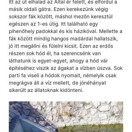
Itt az út elhalad az Által ér felett, és elfordul a
másik oldali gátra. Ezen kerekezünk végig
sokszor fák között, máshol mezőn keresztül
egészen az 1-es útig. Itt található egy
pihenőhely padokkal és kis házikóval. Mellette a
fák között mindig hangos madárdal hallatszik,
jó itt megállni és fülelni kicsit. Ezen az erdős
részen sok hód él, ha szerencsénk van
láthatunk is egyet-egyet, ahogy a hód vár
építéséhez viszik az ágakat a vízben úszva. Sok
parti fa viseli a hódok nyomait, némelyik csak
megrágva áll a víz mellett, de jónéhányat
sikerült az állatoknak kidönteni.