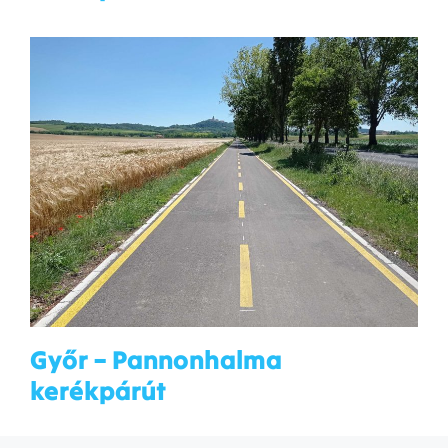
Győr – Pannonhalma
kerékpárút