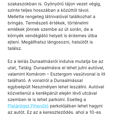
szakaszokban is. Gyönyörű tájon vezet végig,
szinte teljes hosszában a közúttól távol.
Mellette rengeteg látnivalóval találkozhat a
bringás. Természeti értékek, történelmi
emlékek jönnek szembe az út során, de a
környék vendéglátó helyeit is érdemes útba
ejteni. Megállhatsz lángosozni, halsütőt is
találsz.
Ez a leírás Dunaalmásról indulva mutatja be az
utat, Tatáig. Dunaalmásra el lehet jutni autóval,
valamint Komárom – Esztergom vasútvonal is itt
található. A vonatról a Dunaalmással
egybeépült Neszmélyen lehet leszállni. Autóval
közvetlenül a kerékpárút elején lévő utcával
szemben le is lehet parkolni. Esetleg a
Platánliget Pihenőtó
parkolójában lehet hagyni
az autót. Ez az a kereszteződés, ahol a 10-es