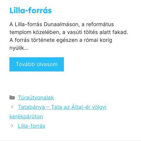
Lilla-forrás
A Lilla-forrás Dunaalmáson, a református
templom közelében, a vasúti töltés alatt fakad.
A forrás története egészen a római korig
nyúlik…
Tovább olvasom
Kategória
Túraútvonalak
Tatabánya – Tata az Által-ér völgyi
kerékpárúton
Lilla-forrás