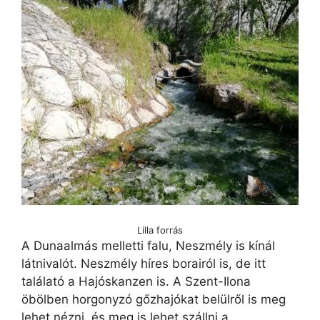
Lilla forrás
A Dunaalmás melletti falu, Neszmély is kínál
látnivalót. Neszmély híres borairól is, de itt
találató a Hajóskanzen is. A Szent-Ilona
öbölben horgonyzó gőzhajókat belülről is meg
lehet nézni, és meg is lehet szállni a