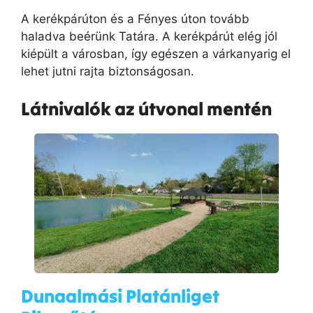
A kerékpárúton és a Fényes úton tovább
haladva beérünk Tatára. A kerékpárút elég jól
kiépült a városban, így egészen a várkanyarig el
lehet jutni rajta biztonságosan.
Látnivalók az útvonal mentén
Dunaalmási Platánliget