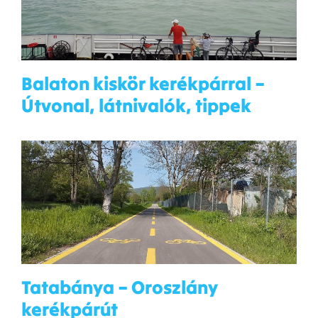
Balaton kiskör kerékpárral –
Útvonal, látnivalók, tippek
Tatabánya – Oroszlány
kerékpárút