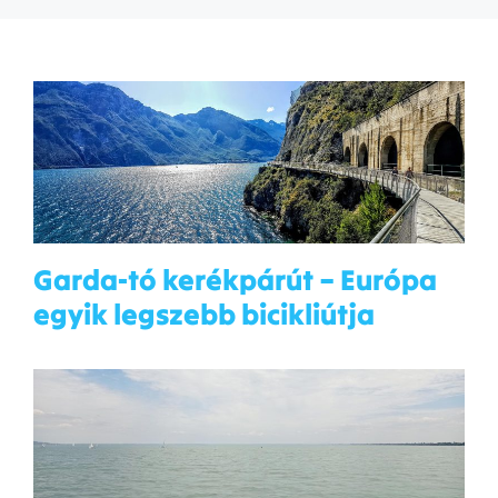
Garda-tó kerékpárút – Európa
egyik legszebb bicikliútja