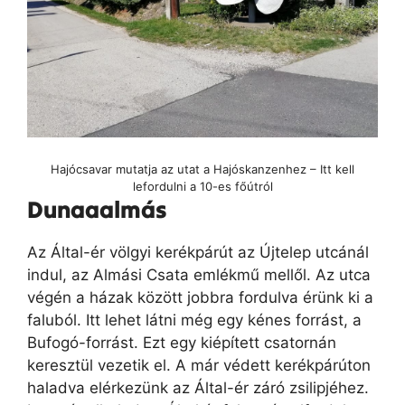
Hajócsavar mutatja az utat a Hajóskanzenhez – Itt kell
lefordulni a 10-es főútról
Dunaaalmás
Az Által-ér völgyi kerékpárút az Újtelep utcánál
indul, az Almási Csata emlékmű mellől. Az utca
végén a házak között jobbra fordulva érünk ki a
faluból. Itt lehet látni még egy kénes forrást, a
Bufogó-forrást. Ezt egy kiépített csatornán
keresztül vezetik el. A már védett kerékpárúton
haladva elérkezünk az Által-ér záró zsilipjéhez.