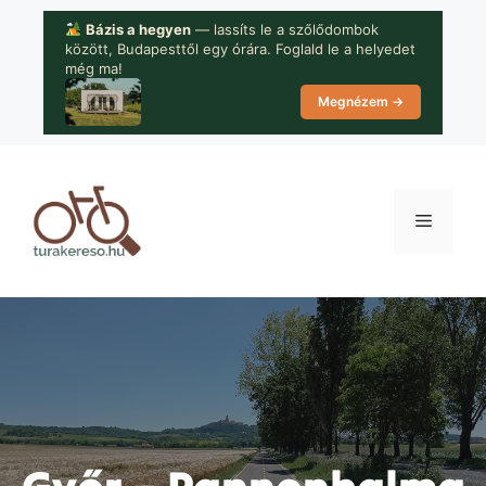
Kilépés
Bázis a hegyen
— lassíts le a szőlődombok
a
között, Budapesttől egy órára. Foglald le a helyedet
tartalomba
még ma!
Megnézem →
Menü