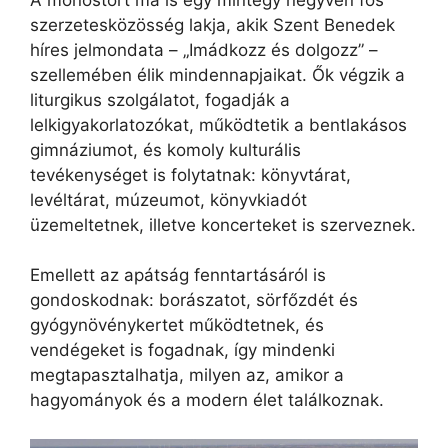
szerzetesközösség lakja, akik Szent Benedek
híres jelmondata – „Imádkozz és dolgozz” –
szellemében élik mindennapjaikat. Ők végzik a
liturgikus szolgálatot, fogadják a
lelkigyakorlatozókat, működtetik a bentlakásos
gimnáziumot, és komoly kulturális
tevékenységet is folytatnak: könyvtárat,
levéltárat, múzeumot, könyvkiadót
üzemeltetnek, illetve koncerteket is szerveznek.
Emellett az apátság fenntartásáról is
gondoskodnak: borászatot, sörfőzdét és
gyógynövénykertet működtetnek, és
vendégeket is fogadnak, így mindenki
megtapasztalhatja, milyen az, amikor a
hagyományok és a modern élet találkoznak.