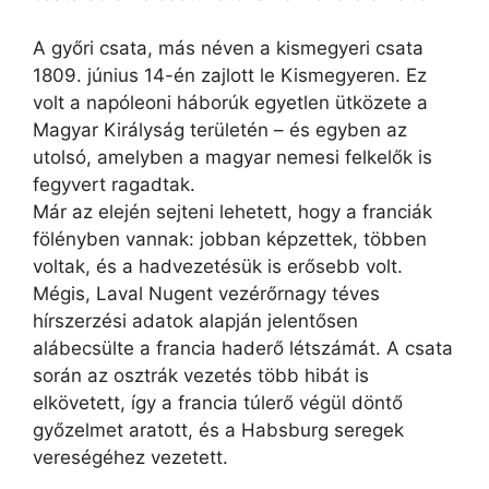
A győri csata, más néven a kismegyeri csata
1809. június 14-én zajlott le Kismegyeren. Ez
volt a napóleoni háborúk egyetlen ütközete a
Magyar Királyság területén – és egyben az
utolsó, amelyben a magyar nemesi felkelők is
fegyvert ragadtak.
Már az elején sejteni lehetett, hogy a franciák
fölényben vannak: jobban képzettek, többen
voltak, és a hadvezetésük is erősebb volt.
Mégis, Laval Nugent vezérőrnagy téves
hírszerzési adatok alapján jelentősen
alábecsülte a francia haderő létszámát. A csata
során az osztrák vezetés több hibát is
elkövetett, így a francia túlerő végül döntő
győzelmet aratott, és a Habsburg seregek
vereségéhez vezetett.