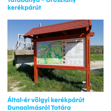
kerékpárút
Által-ér völgyi kerékpárút
Dunaalmásról Tatára