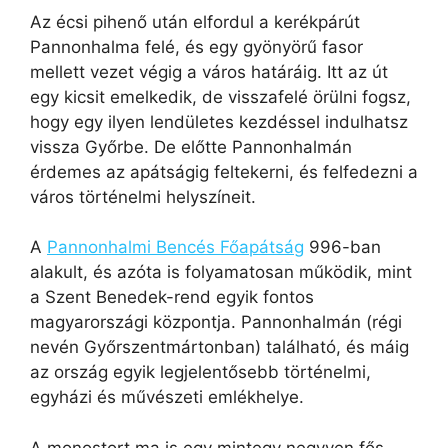
Az écsi pihenő után elfordul a kerékpárút
Pannonhalma felé, és egy gyönyörű fasor
mellett vezet végig a város határáig. Itt az út
egy kicsit emelkedik, de visszafelé örülni fogsz,
hogy egy ilyen lendületes kezdéssel indulhatsz
vissza Győrbe. De előtte Pannonhalmán
érdemes az apátságig feltekerni, és felfedezni a
város történelmi helyszíneit.
A
Pannonhalmi Bencés Főapátság
996-ban
alakult, és azóta is folyamatosan működik, mint
a Szent Benedek-rend egyik fontos
magyarországi központja. Pannonhalmán (régi
nevén Győrszentmártonban) található, és máig
az ország egyik legjelentősebb történelmi,
egyházi és művészeti emlékhelye.
A monostort ma is egy mintegy negyven fős