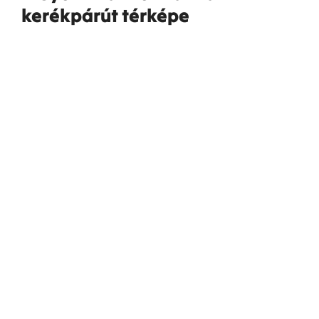
kerékpárút térképe