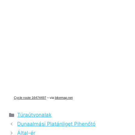
Cycle route 16474497
– via
bikemap.net
Kategória
Túraútvonalak
Dunaalmási Platánliget Pihenőtó
Által-ér