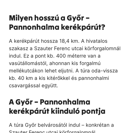
Milyen hosszú a Győr –
Pannonhalma kerékpárút?
A kerékpárút hossza 18,4 km. A hivatalos
szakasz a Szauter Ferenc utcai körforgalomnál
indul. Ez a pont kb. 400 méterre van a
vasútállomástól, ahonnan kis forgalmú
mellékutcákon lehet eljutni. A túra oda-vissza
kb. 40 km a kis kitérőkkel és pannonhalmi
csavargással együtt.
A Győr – Pannonhalma
kerékpárút kiinduló pontja
A túra Győr belvárosától indul – konkrétan a
Szauter Ferenc utcai körforgalomnál