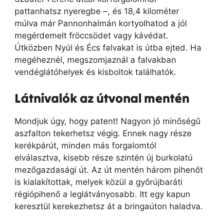
pattanhatsz nyeregbe –, és 18,4 kilométer
múlva már Pannonhalmán kortyolhatod a jól
megérdemelt fröccsödet vagy kávédat.
Útközben Nyúl és Écs falvakat is útba ejted. Ha
megéheznél, megszomjaznál a falvakban
vendéglátóhelyek és kisboltok találhatók.
Látnivalók az útvonal mentén
Mondjuk úgy, hogy patent! Nagyon jó minőségű
aszfalton tekerhetsz végig. Ennek nagy része
kerékpárút, minden más forgalomtól
elválasztva, kisebb része szintén új burkolatú
mezőgazdasági út. Az út mentén három pihenőt
is kialakítottak, melyek közül a győrújbaráti
régiópihenő a leglátványosabb. Itt egy kapun
keresztül kerekezhetsz át a bringaúton haladva.