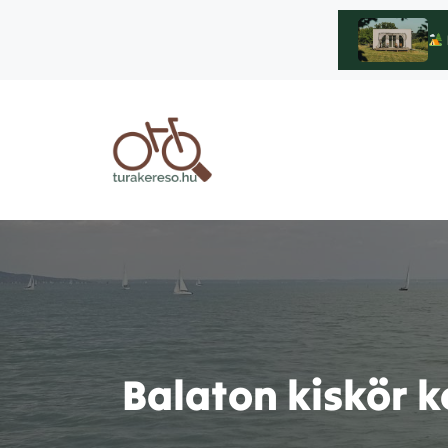
Kilépés
a
tartalomba
Balaton kiskör k