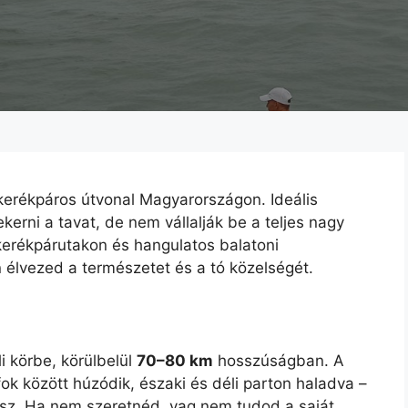
kerékpáros útvonal Magyarországon. Ideális
kerni a tavat, de nem vállalják be a teljes nagy
i kerékpárutakon és hangulatos balatoni
 élvezed a természetet és a tó közelségét.
li körbe, körülbelül
70–80 km
hosszúságban. A
ok között húzódik, északi és déli parton haladva –
ulsz. Ha nem szeretnéd, vag nem tudod a saját