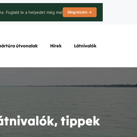
ra. Foglald le a helyedet még ma!
Megnézem →
ártúra útvonalak
Hírek
Látnivalók
átnivalók, tippek