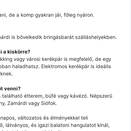
tani, de a komp gyakran jár, főleg nyáron.
árdi is bővelkedik bringásbarát szálláshelyekben.
i a kiskörre?
rekking vagy városi kerékpár is megfelelő, de egy
bban haladhatsz. Elektromos kerékpár is ideális
eknek.
őt venni?
 található étterem, büfé vagy kávézó. Népszerű
ny, Zamárdi vagy Siófok.
 napos, változatos és élményekkel teli
, látványos, és igazi balatoni hangulatot kínál,