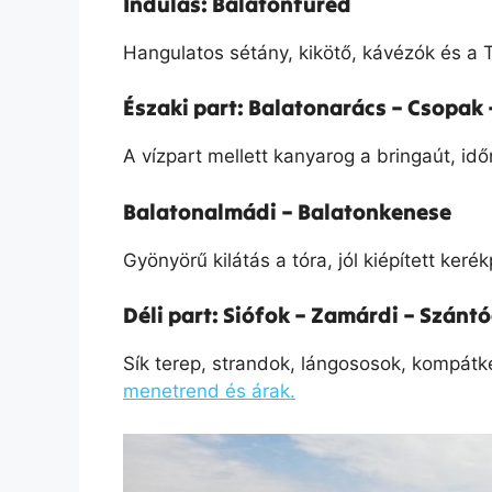
Indulás: Balatonfüred
Hangulatos sétány, kikötő, kávézók és a 
Északi part: Balatonarács – Csopak 
A vízpart mellett kanyarog a bringaút, idő
Balatonalmádi – Balatonkenese
Gyönyörű kilátás a tóra, jól kiépített keré
Déli part: Siófok – Zamárdi – Szánt
Sík terep, strandok, lángososok, kompátk
menetrend és árak.