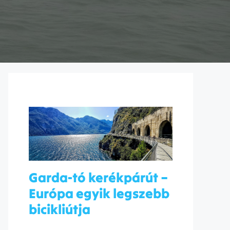
Garda-tó kerékpárút –
Európa egyik legszebb
bicikliútja