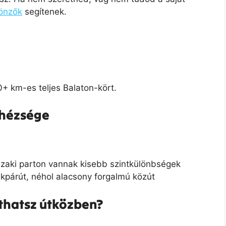
sönzők
segítenek.
0+ km-es teljes Balaton-kört.
ehézsége
szaki parton vannak kisebb szintkülönbségek
ékpárút, néhol alacsony forgalmú közút
áthatsz útközben?