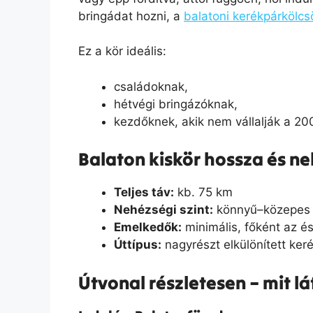
bringádat hozni, a
balatoni kerékpárkölc
Ez a kör ideális:
családoknak,
hétvégi bringázóknak,
kezdőknek, akik nem vállalják a 20
Balaton kiskör hossza és n
Teljes táv:
kb. 75 km
Nehézségi szint:
könnyű–közepes
Emelkedők:
minimális, főként az é
Úttípus:
nagyrészt elkülönített ker
Útvonal részletesen – mit l