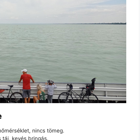
e
őmérséklet, nincs tömeg.
 táj, kevés bringás.