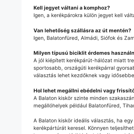
Kell jegyet váltani a komphoz?
Igen, a kerékpárokra külön jegyet kell vál
Van lehetőség szállásra az út mentén?
Igen, Balatonfüred, Almádi, Siófok és Zam
Milyen típusú biciklit érdemes használn
A jól kiépített kerékpárút-hálózat miatt t
sportosabb, országúti kerékpárral gyorsa
választás lehet kezdőknek vagy idősebb
Hol lehet megállni ebédelni vagy frissít
A Balaton kiskör szinte minden szakaszán
megállóhelyek például Balatonfüred, Tiha
A Balaton kiskör ideális választás, ha egy
kerékpártúrát keresel. Könnyen teljesíthető