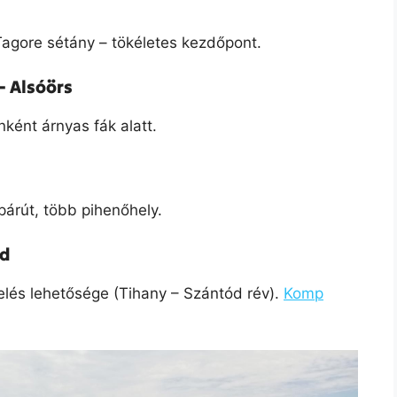
Tagore sétány – tökéletes kezdőpont.
– Alsóörs
nként árnyas fák alatt.
kpárút, több pihenőhely.
ód
elés lehetősége (Tihany – Szántód rév).
Komp