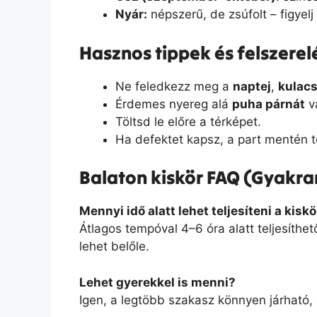
Nyár:
népszerű, de zsúfolt – figyel
Hasznos tippek és felszerel
Ne feledkezz meg a
naptej
,
kulac
Érdemes nyereg alá
puha párnát
va
Töltsd le előre a térképet.
Ha defektet kapsz, a part mentén tö
Balaton kiskör FAQ (Gyakra
Mennyi idő alatt lehet teljesíteni a kiskö
Átlagos tempóval 4–6 óra alatt teljesíthet
lehet belőle.
Lehet gyerekkel is menni?
Igen, a legtöbb szakasz könnyen járható,