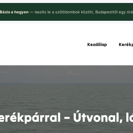
Bázis a hegyen
— lassíts le a szőlődombok között, Budapesttől egy órá
Kezdőlap
Kerékp
erékpárral – Útvonal, l