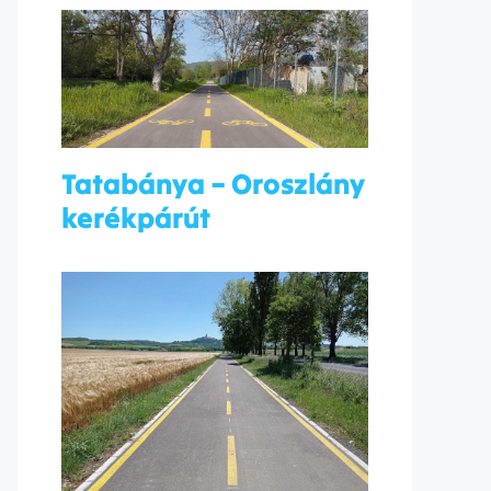
Tatabánya – Oroszlány
kerékpárút