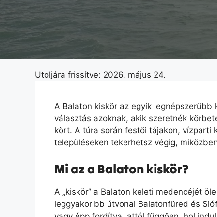
Utoljára frissítve: 2026. május 24.
A Balaton kiskör az egyik legnépszerűbb 
választás azoknak, akik szeretnék körbete
kört. A túra során festői tájakon, vízpart
településeken tekerhetsz végig, miközben
Mi az a Balaton kiskör?
A „kiskör” a Balaton keleti medencéjét öle
leggyakoribb útvonal Balatonfüred és Sióf
vagy épp fordítva, attól függően, hol ind