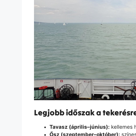
Legjobb időszak a tekerésr
Tavasz (április–június):
kellemes h
Ősz (szeptember–október):
színes