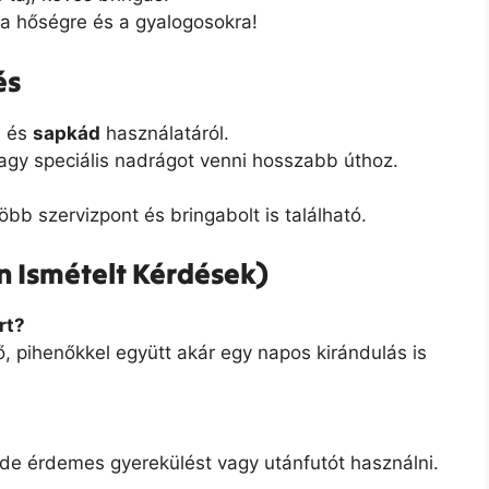
j a hőségre és a gyalogosokra!
és
s
és
sapkád
használatáról.
gy speciális nadrágot venni hosszabb úthoz.
bb szervizpont és bringabolt is található.
n Ismételt Kérdések)
rt?
ő, pihenőkkel együtt akár egy napos kirándulás is
 de érdemes gyerekülést vagy utánfutót használni.