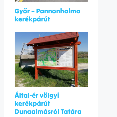
Győr – Pannonhalma
kerékpárút
Által-ér völgyi
kerékpárút
Dunaalmásról Tatára