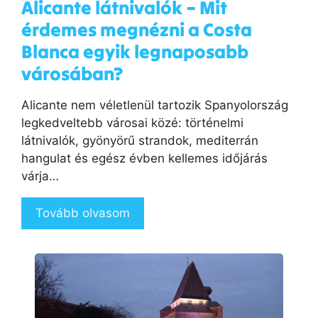
Alicante látnivalók – Mit
érdemes megnézni a Costa
Blanca egyik legnaposabb
városában?
Alicante nem véletlenül tartozik Spanyolország
legkedveltebb városai közé: történelmi
látnivalók, gyönyörű strandok, mediterrán
hangulat és egész évben kellemes időjárás
várja…
Tovább olvasom