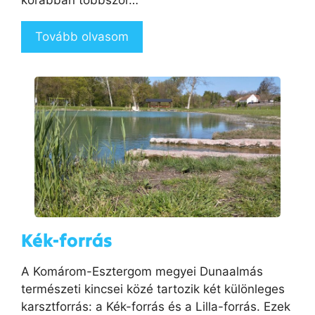
korábban többször…
Tovább olvasom
Kék-forrás
A Komárom-Esztergom megyei Dunaalmás
természeti kincsei közé tartozik két különleges
karsztforrás: a Kék-forrás és a Lilla-forrás. Ezek