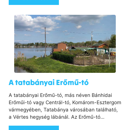
A tatabányai Erőmű-tó
A tatabányai Erőmű-tó, más néven Bánhidai
Erőműi-tó vagy Centrál-tó, Komárom-Esztergom
vármegyében, Tatabánya városában található,
a Vértes hegység lábánál. Az Erőmű-tó…