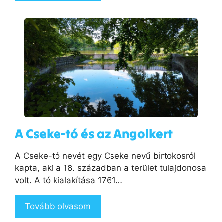
A Cseke-tó és az Angolkert
A Cseke-tó nevét egy Cseke nevű birtokosról
kapta, aki a 18. században a terület tulajdonosa
volt. A tó kialakítása 1761…
Tovább olvasom