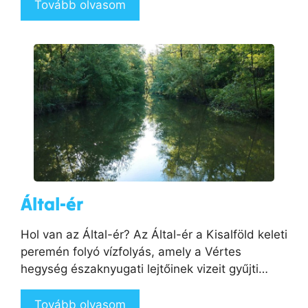
Tovább olvasom
Által-ér
Hol van az Által-ér? Az Által-ér a Kisalföld keleti
peremén folyó vízfolyás, amely a Vértes
hegység északnyugati lejtőinek vizeit gyűjti…
Tovább olvasom