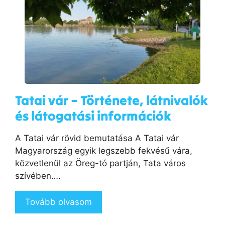
Tatai vár – Története, látnivalók
és látogatási információk
A Tatai vár rövid bemutatása A Tatai vár
Magyarország egyik legszebb fekvésű vára,
közvetlenül az Öreg-tó partján, Tata város
szívében….
Tovább olvasom