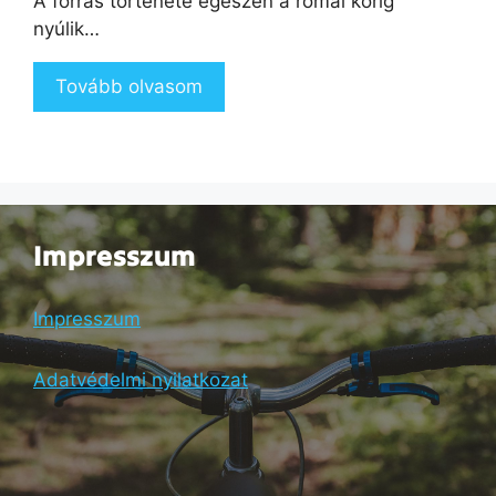
A forrás története egészen a római korig
nyúlik…
Tovább olvasom
Impresszum
Impresszum
Adatvédelmi nyilatkozat