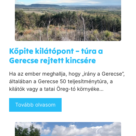
Kőpite kilátópont – túra a
Gerecse rejtett kincsére
Ha az ember meghallja, hogy „irány a Gerecse”,
általában a Gerecse 50 teljesítménytúra, a
kilátók vagy a tatai Öreg-tó környéke…
Tovább olvasom