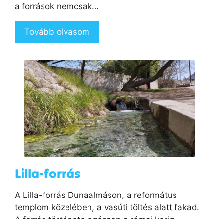
a források nemcsak…
Tovább olvasom
Lilla-forrás
A Lilla-forrás Dunaalmáson, a református
templom közelében, a vasúti töltés alatt fakad.