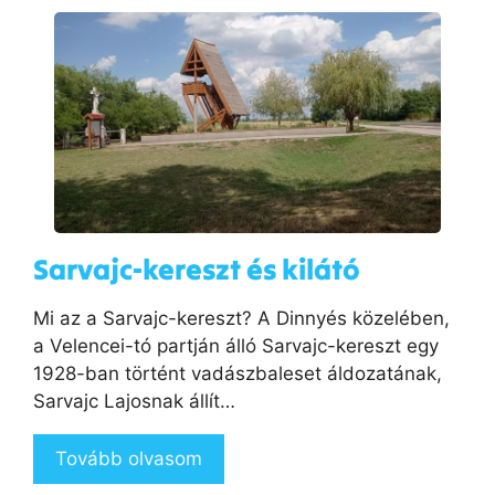
Sarvajc-kereszt és kilátó
Mi az a Sarvajc-kereszt? A Dinnyés közelében,
a Velencei-tó partján álló Sarvajc-kereszt egy
1928-ban történt vadászbaleset áldozatának,
Sarvajc Lajosnak állít…
Tovább olvasom