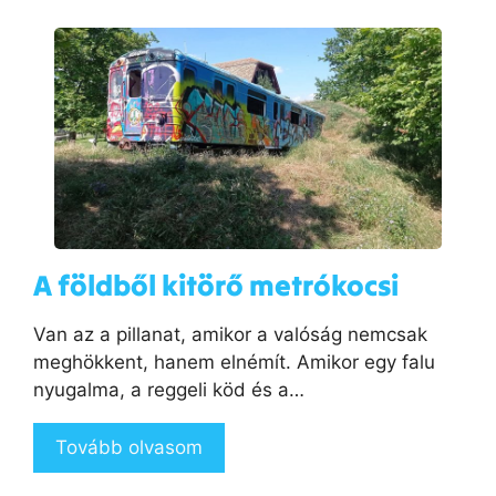
A földből kitörő metrókocsi
Van az a pillanat, amikor a valóság nemcsak
meghökkent, hanem elnémít. Amikor egy falu
nyugalma, a reggeli köd és a…
Tovább olvasom