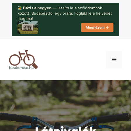
Kilépés
Bázis a hegyen
— lassíts le a szőlődombok
a
között, Budapesttől egy órára. Foglald le a helyedet
tartalomba
még ma!
Megnézem →
Menü