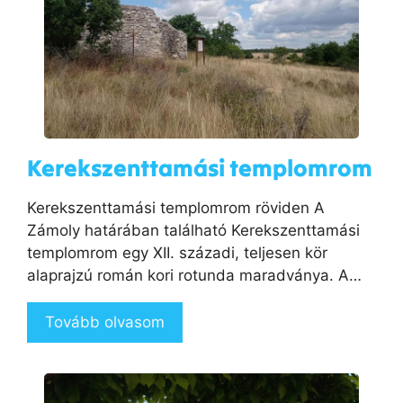
Kerekszenttamási templomrom
Kerekszenttamási templomrom röviden A
Zámoly határában található Kerekszenttamási
templomrom egy XII. századi, teljesen kör
alaprajzú román kori rotunda maradványa. A…
Tovább olvasom