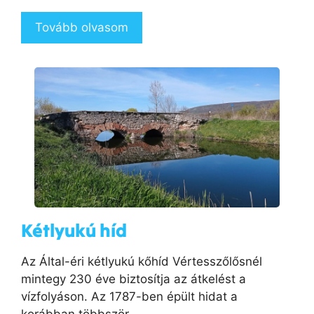
Tovább olvasom
Kétlyukú híd
Az Által-éri kétlyukú kőhíd Vértesszőlősnél
mintegy 230 éve biztosítja az átkelést a
vízfolyáson. Az 1787-ben épült hidat a