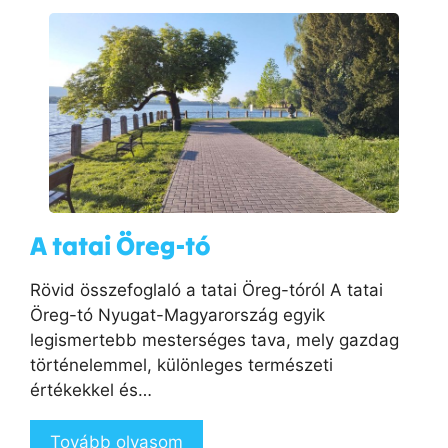
A tatai Öreg-tó
Rövid összefoglaló a tatai Öreg-tóról A tatai
Öreg-tó Nyugat-Magyarország egyik
legismertebb mesterséges tava, mely gazdag
történelemmel, különleges természeti
értékekkel és…
Tovább olvasom