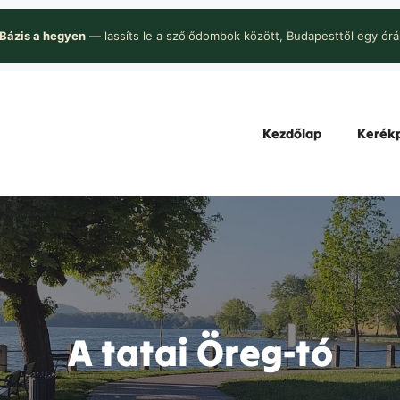
Bázis a hegyen
— lassíts le a szőlődombok között, Budapesttől egy órá
Kezdőlap
Kerékp
A tatai Öreg-tó