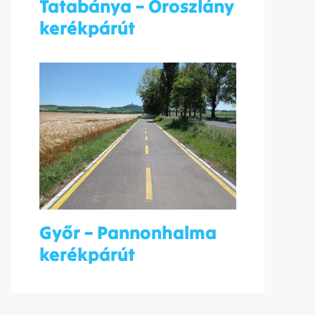
Tatabánya – Oroszlány
kerékpárút
Győr – Pannonhalma
kerékpárút