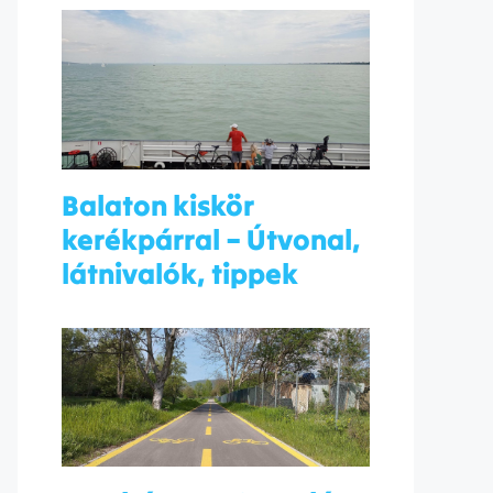
Balaton kiskör
kerékpárral – Útvonal,
látnivalók, tippek