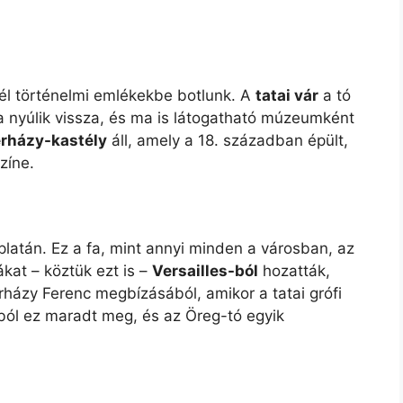
nél történelmi emlékekbe botlunk. A
tatai vár
a tó
a nyúlik vissza, és ma is látogatható múzeumként
erházy-kastély
áll, amely a 18. században épült,
zíne.
y platán. Ez a fa, mint annyi minden a városban, az
ákat – köztük ezt is –
Versailles-ból
hozatták,
rházy Ferenc megbízásából, amikor a tatai grófi
ánból ez maradt meg, és az Öreg-tó egyik