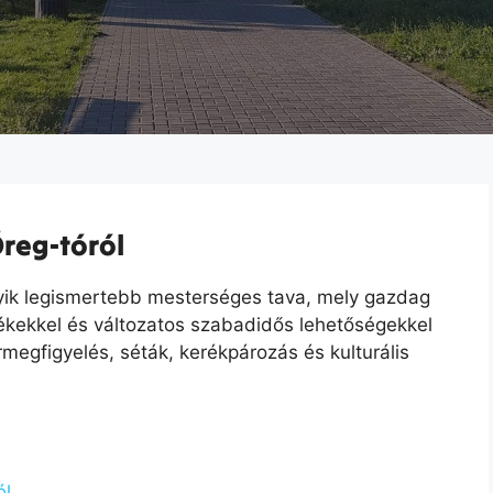
Öreg-tóról
yik legismertebb mesterséges tava, mely gazdag
ékekkel és változatos szabadidős lehetőségekkel
megfigyelés, séták, kerékpározás és kulturális
ól