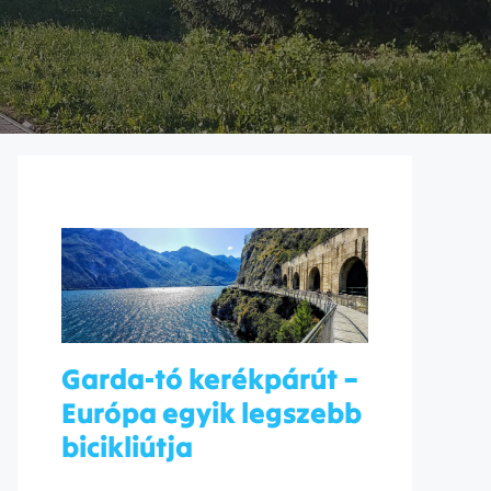
Garda-tó kerékpárút –
Európa egyik legszebb
bicikliútja