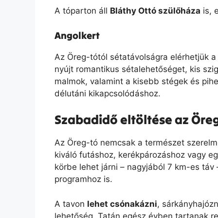
A tóparton áll
Bláthy Ottó szülőháza
is, 
Angolkert
Az Öreg-tótól sétatávolságra elérhetjük 
nyújt romantikus sétalehetőséget, kis szi
malmok, valamint a kisebb stégek és pih
délutáni kikapcsolódáshoz.
Szabadidő eltöltése az Öreg
Az Öreg-tó nemcsak a természet szerelmes
kiváló futáshoz, kerékpározáshoz vagy eg
körbe lehet járni – nagyjából 7 km-es táv 
programhoz is.
A tavon
lehet csónakázni
, sárkányhajózn
lehetőség. Tatán egész évben tartanak 