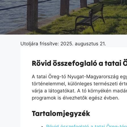
Utoljára frissítve: 2025. augusztus 21.
Rövid összefoglaló a tatai 
A tatai Öreg-tó Nyugat-Magyarország eg
történelemmel, különleges természeti ért
várja a látogatókat. A tó környékén madár
programok is élvezhetők egész évben.
Tartalomjegyzék
Rövid összefoglaló a tatai Öreg-tór