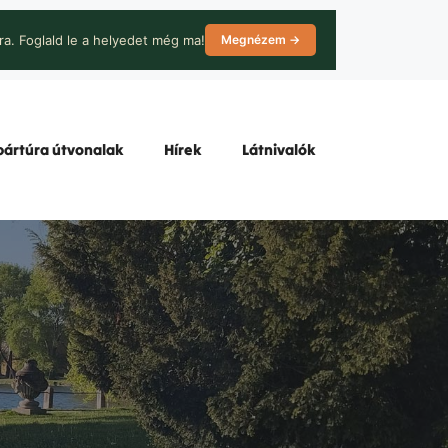
ra. Foglald le a helyedet még ma!
Megnézem →
ártúra útvonalak
Hírek
Látnivalók