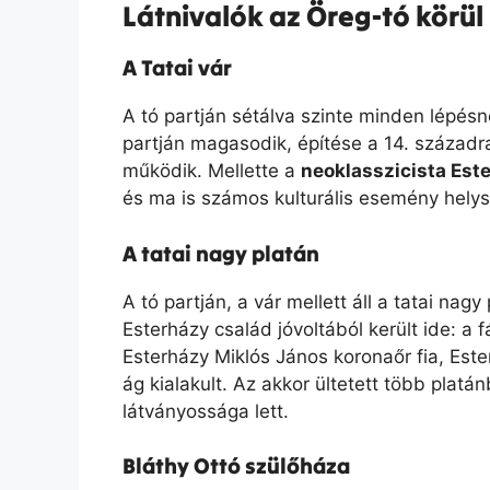
Látnivalók az Öreg-tó körül
A Tatai vár
A tó partján sétálva szinte minden lépés
partján magasodik, építése a 14. századr
működik. Mellette a
neoklasszicista Est
és ma is számos kulturális esemény helys
A tatai nagy platán
A tó partján, a vár mellett áll a tatai nag
Esterházy család jóvoltából került ide: a f
Esterházy Miklós János koronaőr fia, Este
ág kialakult. Az akkor ültetett több plat
látványossága lett.
Bláthy Ottó szülőháza