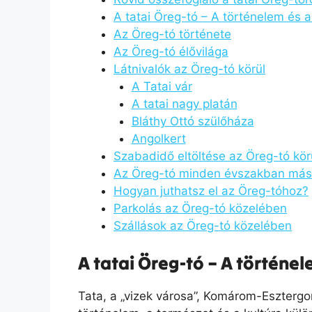
A tatai Öreg-tó – A történelem és 
Az Öreg-tó története
Az Öreg-tó élővilága
Látnivalók az Öreg-tó körül
A Tatai vár
A tatai nagy platán
Bláthy Ottó szülőháza
Angolkert
Szabadidő eltöltése az Öreg-tó kör
Az Öreg-tó minden évszakban más 
Hogyan juthatsz el az Öreg-tóhoz?
Parkolás az Öreg-tó közelében
Szállások az Öreg-tó közelében
A tatai Öreg-tó – A történe
Tata, a „vizek városa”, Komárom-Eszter