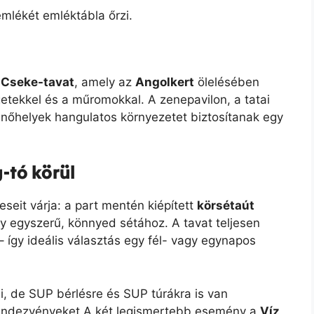
emlékét emléktábla őrzi.
a
Cseke-tavat
, amely az
Angolkert
ölelésében
getekkel és a műromokkal. A zenepavilon, a tatai
enőhelyek hangulatos környezetet biztosítanak egy
-tó körül
eit várja: a part mentén kiépített
körsétaút
y egyszerű, könnyed sétához. A tavat teljesen
– így ideális választás egy fél- vagy egynapos
i, de SUP bérlésre és SUP túrákra is van
rendezvényeket A két legismertebb esemény a
Víz,