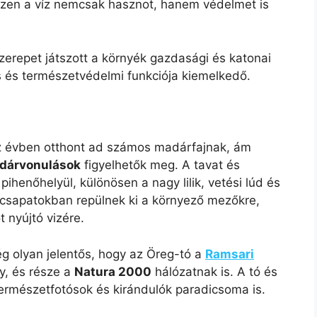
iszen a víz nemcsak hasznot, hanem védelmet is
erepet játszott a környék gazdasági és katonai
s és természetvédelmi funkciója kiemelkedő.
sz évben otthont ad számos madárfajnak, ám
adárvonulások
figyelhetők meg. A tavat és
pihenőhelyül, különösen a nagy lilik, vetési lúd és
 csapatokban repülnek ki a környező mezőkre,
 nyújtó vizére.
ég olyan jelentős, hogy az Öreg-tó a
Ramsari
ly, és része a
Natura 2000
hálózatnak is. A tó és
rmészetfotósok és kirándulók paradicsoma is.