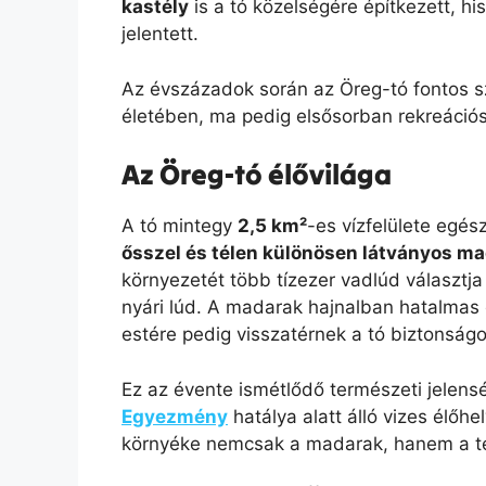
kastély
is a tó közelségére építkezett, h
jelentett.
Az évszázadok során az Öreg-tó fontos sz
életében, ma pedig elsősorban rekreáció
Az Öreg-tó élővilága
A tó mintegy
2,5 km²
-es vízfelülete egé
ősszel és télen különösen látványos m
környezetét több tízezer vadlúd választja 
nyári lúd. A madarak hajnalban hatalmas
estére pedig visszatérnek a tó biztonságot
Ez az évente ismétlődő természeti jelens
Egyezmény
hatálya alatt álló vizes élőhe
környéke nemcsak a madarak, hanem a te