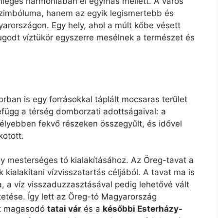
önleges harmóniában él egymás mellett. A város
imbóluma, hanem az egyik legismertebb és
arországon. Egy hely, ahol a múlt kőbe vésett
ugodt víztükör egyszerre mesélnek a természet és
rban is egy forrásokkal táplált mocsaras terület
efügg a térség domborzati adottságaival: a
élyebben fekvő részeken összegyűlt, és idővel
kotott.
egy mesterséges tó kialakításához. Az Öreg-tavat a
ialakítani vízvisszatartás céljából. A tavat ma is
a, a víz visszaduzzasztásával pedig lehetővé vált
tése. Így lett az Öreg-tó Magyarország
ett magasodó
tatai vár
és a
későbbi Esterházy-