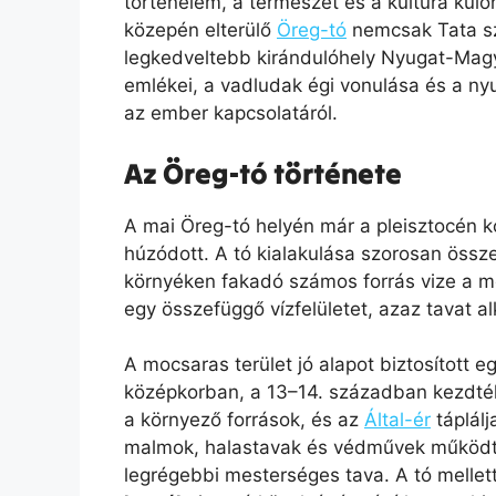
történelem, a természet és a kultúra kül
közepén elterülő
Öreg-tó
nemcsak Tata sz
legkedveltebb kirándulóhely Nyugat-Magy
emlékei, a vadludak égi vonulása és a ny
az ember kapcsolatáról.
Az Öreg-tó története
A mai Öreg-tó helyén már a pleisztocén ko
húzódott. A tó kialakulása szorosan össz
környéken fakadó számos forrás vize a m
egy összefüggő vízfelületet, azaz tavat al
A mocsaras terület jó alapot biztosított 
középkorban, a 13–14. században kezdték k
a környező források, és az
Által-ér
táplálj
malmok, halastavak és védművek működte
legrégebbi mesterséges tava. A tó mell