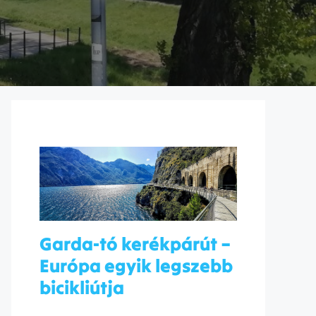
Garda-tó kerékpárút –
Európa egyik legszebb
bicikliútja