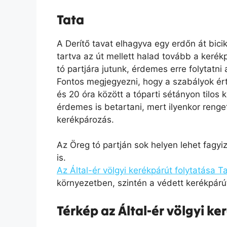
Tata
A Derítő tavat elhagyva egy erdőn át bici
tartva az út mellett halad tovább a kerékp
tó partjára jutunk, érdemes erre folytatni
Fontos megjegyezni, hogy a szabályok é
és 20 óra között a tóparti sétányon tilos
érdemes is betartani, mert ilyenkor renge
kerékpározás.
Az Öreg tó partján sok helyen lehet fagy
is.
Az Által-ér völgyi kerékpárút folytatása 
környezetben, szintén a védett kerékpárú
Térkép az Által-ér völgyi k