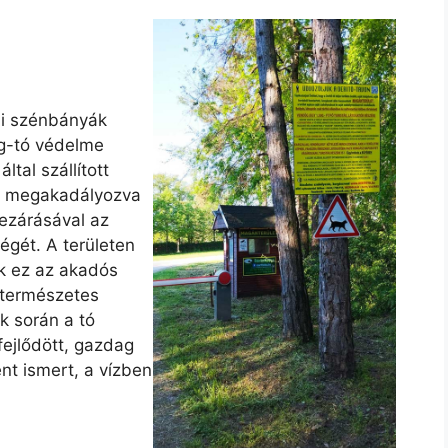
ai szénbányák
g-tó védelme
ltal szállított
a, megakadályozva
ezárásával az
ségét. A területen
ak ez az akadós
 természetes
ek során a tó
ejlődött, gazdag
nt ismert, a vízben