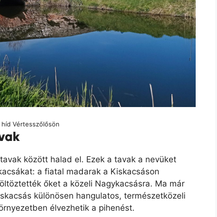
 híd Vértesszőlősön
avak
avak között halad el. Ezek a tavak a nevüket
 kacsákat: a fiatal madarak a Kiskacsáson
öltöztették őket a közeli Nagykacsásra. Ma már
iskacsás különösen hangulatos, természetközeli
környezetben élvezhetik a pihenést.