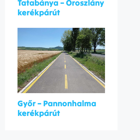
Tatabánya – Oroszlány
kerékpárút
Győr – Pannonhalma
kerékpárút