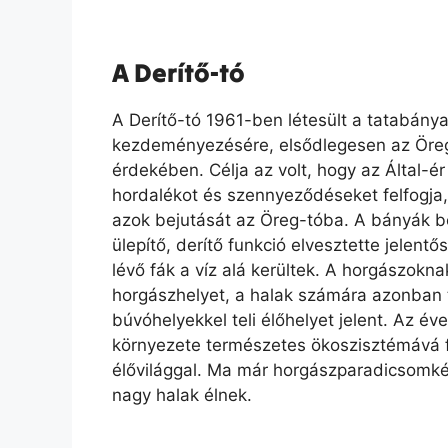
A Derítő-tó
A Derítő-tó 1961-ben létesült a tatabány
kezdeményezésére, elsődlegesen az Öre
érdekében. Célja az volt, hogy az Által-ér á
hordalékot és szennyeződéseket felfogj
azok bejutását az Öreg-tóba. A bányák b
ülepítő, derítő funkció elvesztette jelentő
lévő fák a víz alá kerültek. A horgászokn
horgászhelyet, a halak számára azonban
búvóhelyekkel teli élőhelyet jelent. Az év
környezete természetes ökoszisztémává f
élővilággal. Ma már horgászparadicsomké
nagy halak élnek.