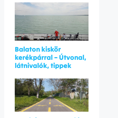
Balaton kiskör
kerékpárral – Útvonal,
látnivalók, tippek