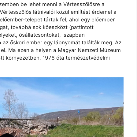
zemben be lehet menni a Vértesszőlősre a
 Vértesszőlős látnivalói közül említést érdemel a
előember-telepet tártak fel, ahol egy előember
gat, továbbá sok kőeszközt (pattintott
elyeket, ősállatcsontokat, iszapban
 az őskori ember egy lábnyomát találták meg. Az
 el. Ma ezen a helyen a Magyar Nemzeti Múzeum
ott környezetben. 1976 óta természetvédelmi