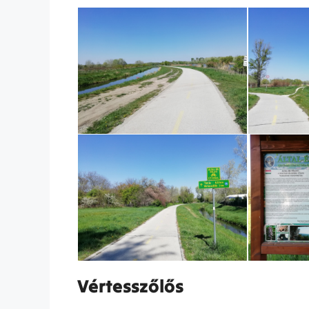
Vértesszőlős