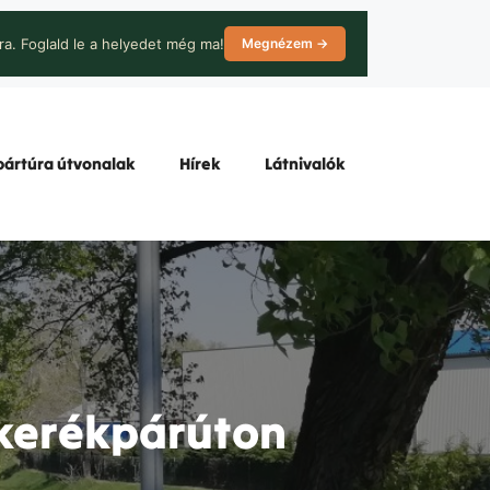
ra. Foglald le a helyedet még ma!
Megnézem →
ártúra útvonalak
Hírek
Látnivalók
 kerékpárúton