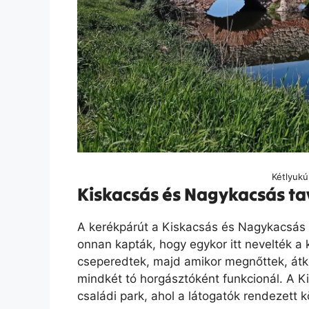
Kétlyukú
Kiskacsás és Nagykacsás t
A kerékpárút a Kiskacsás és Nagykacsás t
onnan kapták, hogy egykor itt nevelték a
cseperedtek, majd amikor megnőttek, átk
mindkét tó horgásztóként funkcionál. A K
családi park, ahol a látogatók rendezett 