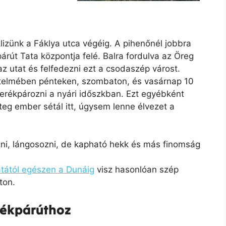
klizünk a Fáklya utca végéig. A pihenőnél jobbra
árút Tata központja felé. Balra fordulva az Öreg
 az utat és felfedezni ezt a csodaszép várost.
rtelmében pénteken, szombaton, és vasárnap 10
 kerékpározni a nyári időszkban. Ezt egyébként
teg ember sétál itt, úgysem lenne élvezet a
izni, lángosozni, de kapható hekk és más finomság
Tatától egészen a Dunáig
visz hasonlóan szép
ton.
erékpárúthoz