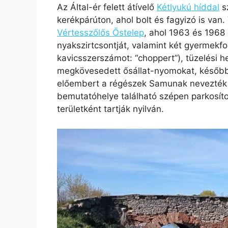
Az Által-ér felett átívelő
Kétlyukú híddal
s
kerékpárúton, ahol bolt és fagyizó is van.
Vértesszőlős Őstelep
, ahol 1963 és 1968 
nyakszirtcsontját, valamint két gyermekfo
kavicsszerszámot: “choppert”), tüzelési h
megkövesedett ősállat-nyomokat, később
előembert a régészek Samunak nevezték
bemutatóhelye található szépen parkosít
területként tartják nyilván.