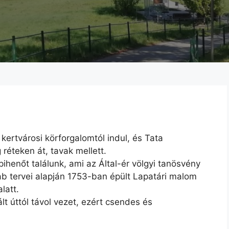
kertvárosi körforgalomtól indul, és Tata
 réteken át, tavak mellett.
ihenőt találunk, ami az Által-ér völgyi tanösvény
ab tervei alapján 1753-ban épült Lapatári malom
latt.
lt úttól távol vezet, ezért csendes és