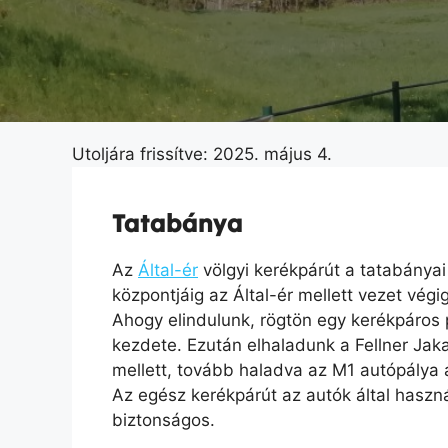
Utoljára frissítve: 2025. május 4.
Tatabánya
Az
Által-ér
völgyi kerékpárút a tatabányai 
központjáig az Által-ér mellett vezet végig
Ahogy elindulunk, rögtön egy kerékpáros p
kezdete. Ezután elhaladunk a Fellner Jak
mellett, tovább haladva az M1 autópálya a
Az egész kerékpárút az autók által haszná
biztonságos.