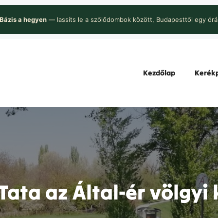
Bázis a hegyen
— lassíts le a szőlődombok között, Budapesttől egy órá
Kezdőlap
Kerékp
Tata az Által-ér völgyi