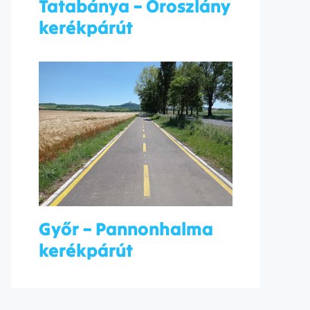
Tatabánya – Oroszlány
kerékpárút
Győr – Pannonhalma
kerékpárút