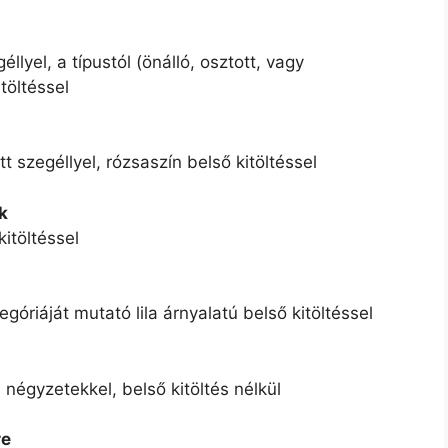
llyel, a típustól (önálló, osztott, vagy
töltéssel
t szegéllyel, rózsaszín belső kitöltéssel
k
kitöltéssel
góriáját mutató lila árnyalatú belső kitöltéssel
 négyzetekkel, belső kitöltés nélkül
re