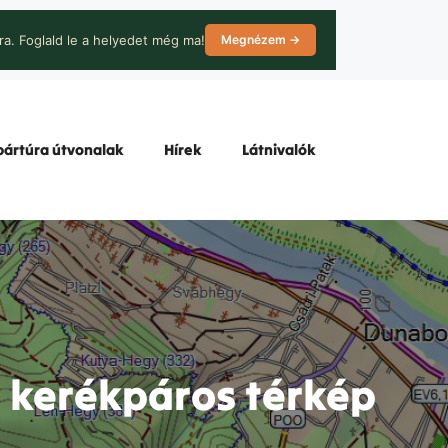
ra. Foglald le a helyedet még ma!
Megnézem →
ártúra útvonalak
Hírek
Látnivalók
 kerékpáros térkép