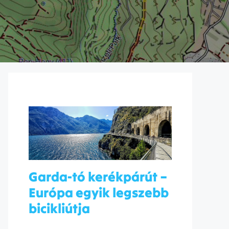
Garda-tó kerékpárút –
Európa egyik legszebb
bicikliútja