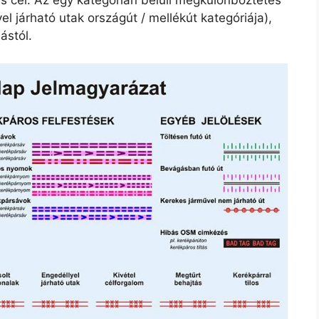
es cél. Az egy kategórián belüli megkülönböztetés
l járható utak országút / mellékút kategóriája),
ástól.