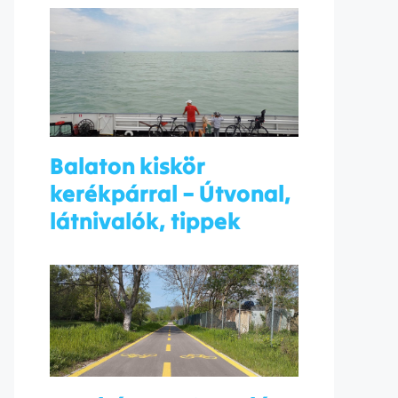
Balaton kiskör
kerékpárral – Útvonal,
látnivalók, tippek