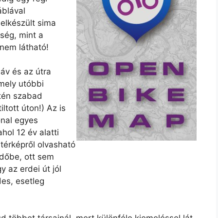
áblával
 elkészült sima
ség, mint a
nem látható!
áv és az útra
mely utóbbi
ntén szabad
ltott úton!) Az is
onal egyes
hol 12 év alatti
térképről olvasható
erdőbe, ott sem
y az erdei út jól
des, esetleg
 többet társainál, mert különféle kiemeléssel lát