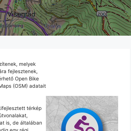
zítenek, melyek
ra fejlesztenek,
lérhető Open Bike
Maps (OSM) adatait
fejlesztett térkép
útvonalakat,
t is, de általában
edig egy régi