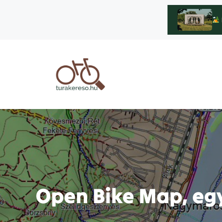
Kilépés
a
tartalomba
Open Bike Map, eg