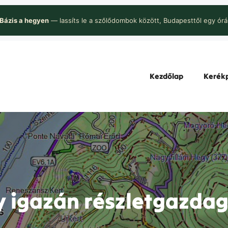
Bázis a hegyen
— lassíts le a szőlődombok között, Budapesttől egy órá
Kezdőlap
Kerékp
y igazán részletgazdag