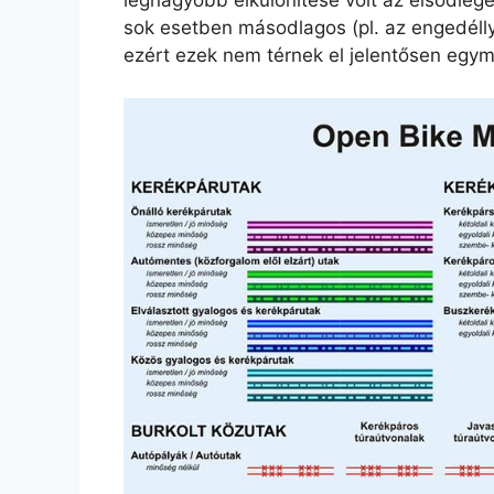
legnagyobb elkülönítése volt az elsődleg
sok esetben másodlagos (pl. az engedéllye
ezért ezek nem térnek el jelentősen egym