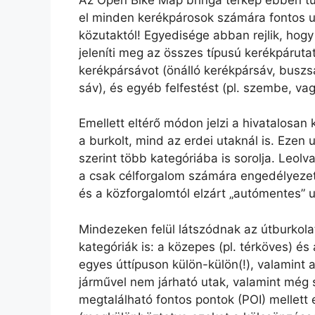
el minden kerékpárosok számára fontos ut
közutaktól! Egyedisége abban rejlik, hogy
jeleníti meg az összes típusú kerékpárutat
kerékpársávot (önálló kerékpársáv, busz
sáv), és egyéb felfestést (pl. szembe, v
Emellett eltérő módon jelzi a hivatalosan k
a burkolt, mind az erdei utaknál is. Ezen
szerint több kategóriába is sorolja. Leol
a csak célforgalom számára engedélyezett
és a közforgalomtól elzárt „autómentes” u
Mindezeken felül látszódnak az útburkolato
kategóriák is: a közepes (pl. térköves) és
egyes úttípuson külön-külön(!), valamint 
járművel nem járható utak, valamint még 
megtalálható fontos pontok (POI) mellett e