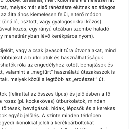
at, melyek már első ránézésre elütnek az átlagos
 az általános kiemelésen felül, eltérő módon
 (önálló, osztott, vagy gyalogosokkal közös),
sávval közös, egyirányú utcában szembe haladó
agy menetirányban lévő kerékpáros nyom).
ijelölt, vagy a csak javasolt túra útvonalakat, mind
 utóbbiakat a burkolatuk és használhatóságuk
vashatók róla az engedélyhez kötött behajtások és
, valamint a „megtűrt” használatú útszakaszok is
tak, melyek közül a legtöbb az „erdészeti” út.
k (felirattal az összes típus) és jelölésben a fő
 a rossz (pl. kockaköves) útburkolatok, minden
a töltések, bevágások, hidak, lépcsők és a kerekes
sok egyéb jelölés. A szinte minden térképen
gyedi ikonokkal jelöli a kerékpárboltokat