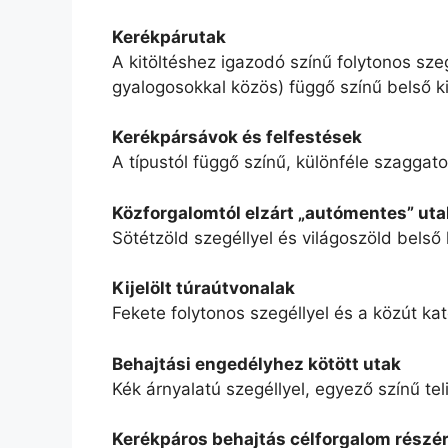
Kerékpárutak
A kitöltéshez igazodó színű folytonos szegé
gyalogosokkal közös) függő színű belső ki
Kerékpársávok és felfestések
A típustól függő színű, különféle szaggatot
Közforgalomtól elzárt „autómentes” uta
Sötétzöld szegéllyel és világoszöld belső 
Kijelölt túraútvonalak
Fekete folytonos szegéllyel és a közút kate
Behajtási engedélyhez kötött utak
Kék árnyalatú szegéllyel, egyező színű teli
Kerékpáros behajtás célforgalom részé