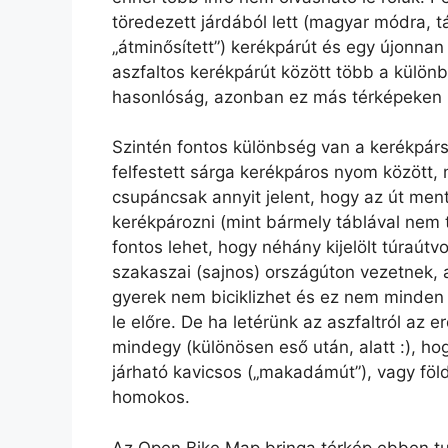
töredezett járdából lett (magyar módra, t
„átminősített”) kerékpárút és egy újonnan
aszfaltos kerékpárút között több a különb
hasonlóság, azonban ez más térképeken 
Szintén fontos különbség van a kerékpárs
felfestett sárga kerékpáros nyom között, 
csupáncsak annyit jelent, hogy az út me
kerékpározni (mint bármely táblával nem ti
fontos lehet, hogy néhány kijelölt túraútv
szakaszai (sajnos) országúton vezetnek, a
gyerek nem biciklizhet és ez nem minden 
le előre. De ha letérünk az aszfaltról az 
mindegy (különösen eső után, alatt :), hog
járható kavicsos („makadámút”), vagy föl
homokos.
Az Open Bike Map bringa térkép ebben tud