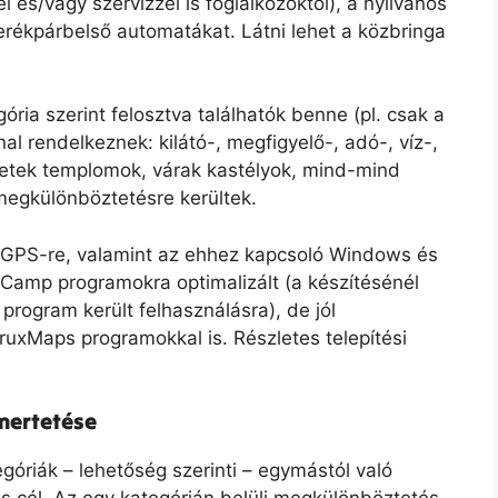
és/vagy szervizzel is foglalkozóktól), a nyilvános
rékpárbelső automatákat. Látni lehet a közbringa
gória szerint felosztva találhatók benne (pl. csak a
nal rendelkeznek: kilátó-, megfigyelő-, adó-, víz-,
letek templomok, várak kastélyok, mind-mind
 megkülönböztetésre kerültek.
 GPS-re, valamint az ehhez kapcsoló Windows és
amp programokra optimalizált (a készítésénél
program került felhasználásra), de jól
uxMaps programokkal is. Részletes telepítési
mertetése
egóriák – lehetőség szerinti – egymástól való