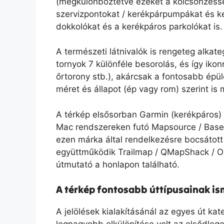
(megkülönböztetve ezeket a kölcsönzéssel 
szervizpontokat / kerékpárpumpákat és ke
dokkolókat és a kerékpáros parkolókat is.
A természeti látnivalók is rengeteg alkate
tornyok 7 különféle besorolás, és így ikon
őrtorony stb.), akárcsak a fontosabb épü
méret és állapot (ép vagy rom) szerint is
A térkép elsősorban Garmin (kerékpáros)
Mac rendszereken futó Mapsource / BaseC
ezen márka által rendelkezésre bocsátott 
együttműködik Trailmap / QMapShack / Or
útmutató a honlapon található.
A térkép fontosabb úttípusainak is
A jelölések kialakításánál az egyes út kat