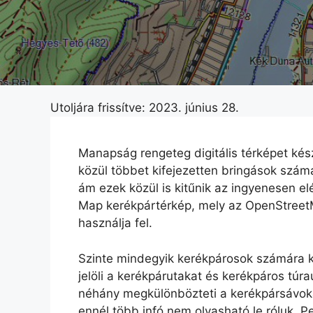
Utoljára frissítve: 2023. június 28.
Manapság rengeteg digitális térképet kés
közül többet kifejezetten bringások számá
ám ezek közül is kitűnik az ingyenesen e
Map kerékpártérkép, mely az OpenStreet
használja fel.
Szinte mindegyik kerékpárosok számára ki
jelöli a kerékpárutakat és kerékpáros túra
néhány megkülönbözteti a kerékpársávoka
ennél több infó nem olvasható le róluk. P