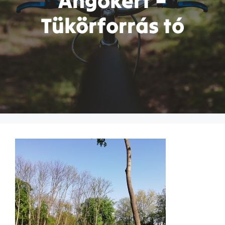
Angokert –
Tükörforrás tó