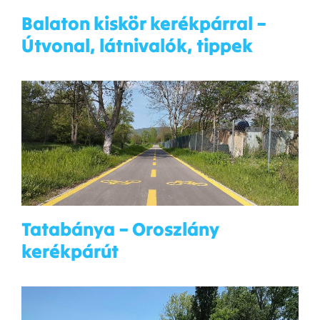
Balaton kiskör kerékpárral –
Útvonal, látnivalók, tippek
Tatabánya – Oroszlány
kerékpárút