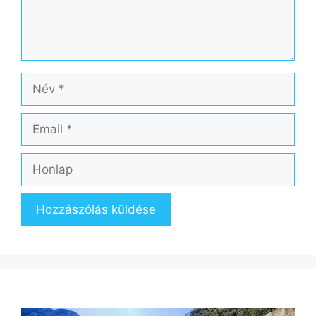
Név
Email
Honlap