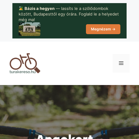
Kilépés
Bázis a hegyen
— lassíts le a szőlődombok
a
között, Budapesttől egy órára. Foglald le a helyedet
tartalomba
még ma!
Megnézem →
Menü