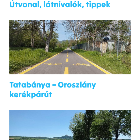
Útvonal, látnivalók, tippek
Tatabánya – Oroszlány
kerékpárút