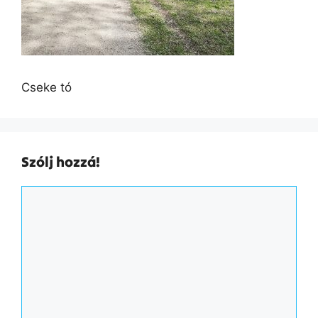
Cseke tó
Szólj hozzá!
Hozzászólás