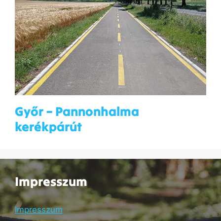
Győr – Pannonhalma
kerékpárút
Impresszum
Impresszum