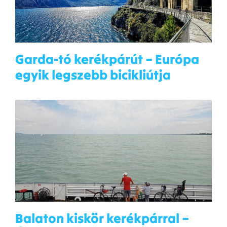
Garda-tó kerékpárút – Európa
egyik legszebb bicikliútja
Balaton kiskör kerékpárral –