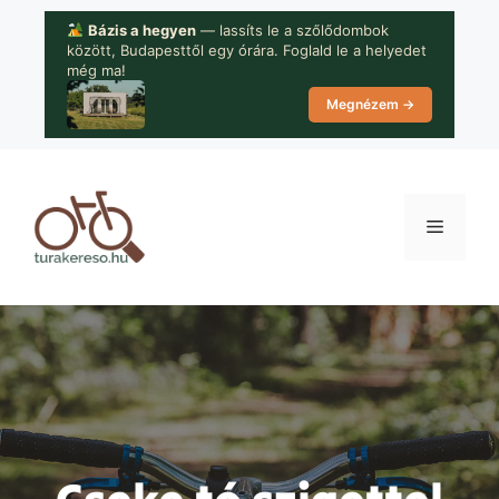
Kilépés
Bázis a hegyen
— lassíts le a szőlődombok
a
között, Budapesttől egy órára. Foglald le a helyedet
tartalomba
még ma!
Megnézem →
Menü