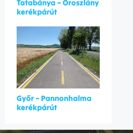
Tatabánya – Oroszlány
kerékpárút
Győr – Pannonhalma
kerékpárút