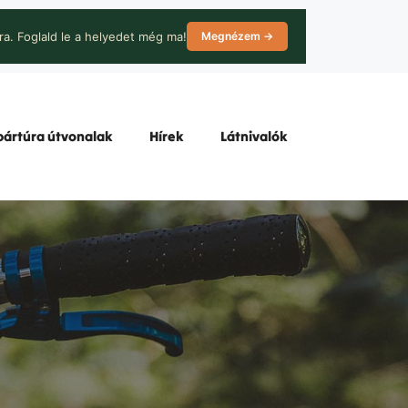
ra. Foglald le a helyedet még ma!
Megnézem →
ártúra útvonalak
Hírek
Látnivalók