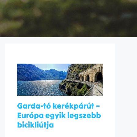
Garda-tó kerékpárút –
Európa egyik legszebb
bicikliútja