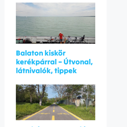
Balaton kiskör
kerékpárral – Útvonal,
látnivalók, tippek