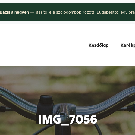
Bázis a hegyen
— lassíts le a szőlődombok között, Budapesttől egy órá
Kezdőlap
Kerékp
IMG_7056