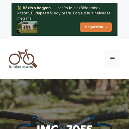
Kilépés
Bázis a hegyen
— lassíts le a szőlődombok
a
között, Budapesttől egy órára. Foglald le a helyedet
tartalomba
még ma!
Megnézem →
Menü