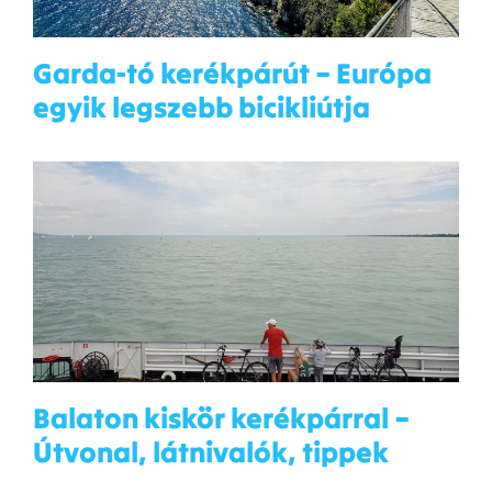
Garda-tó kerékpárút – Európa
egyik legszebb bicikliútja
Balaton kiskör kerékpárral –
Útvonal, látnivalók, tippek