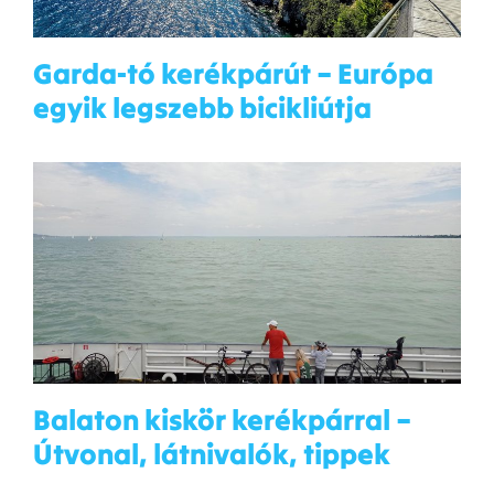
Garda-tó kerékpárút – Európa
egyik legszebb bicikliútja
Balaton kiskör kerékpárral –
Útvonal, látnivalók, tippek