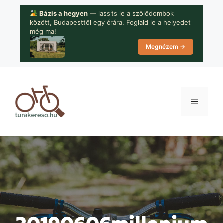
Kilépés
Bázis a hegyen
— lassíts le a szőlődombok
a
között, Budapesttől egy órára. Foglald le a helyedet
tartalomba
még ma!
Megnézem →
Menü