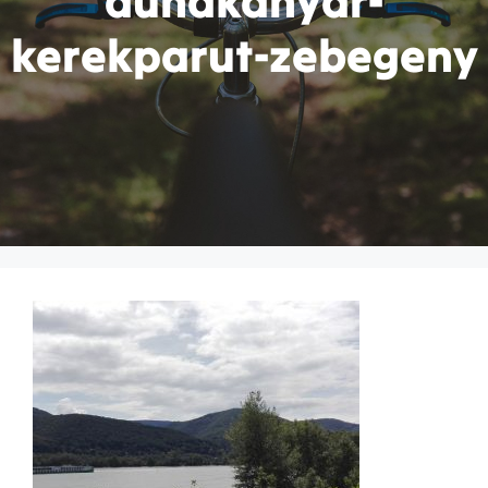
dunakanyar-
kerekparut-zebegeny