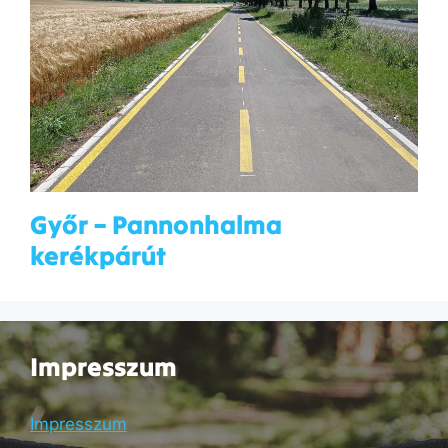
Győr – Pannonhalma
kerékpárút
Impresszum
Impresszum