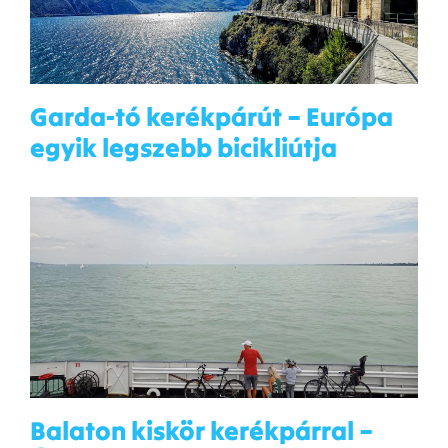
Garda-tó kerékpárút – Európa
egyik legszebb bicikliútja
Balaton kiskör kerékpárral –