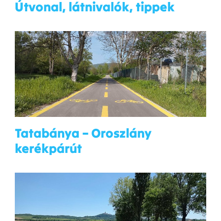
Útvonal, látnivalók, tippek
Tatabánya – Oroszlány
kerékpárút