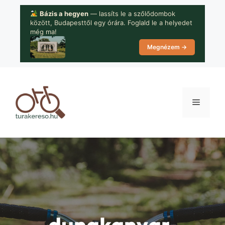
Kilépés
Bázis a hegyen
— lassíts le a szőlődombok
a
között, Budapesttől egy órára. Foglald le a helyedet
tartalomba
még ma!
Megnézem →
Menü