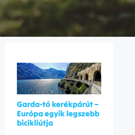
Garda-tó kerékpárút –
Európa egyik legszebb
bicikliútja