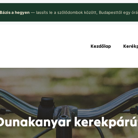
Bázis a hegyen
— lassíts le a szőlődombok között, Budapesttől egy órá
Kezdőlap
Kerékp
Dunakanyar kerekpárú