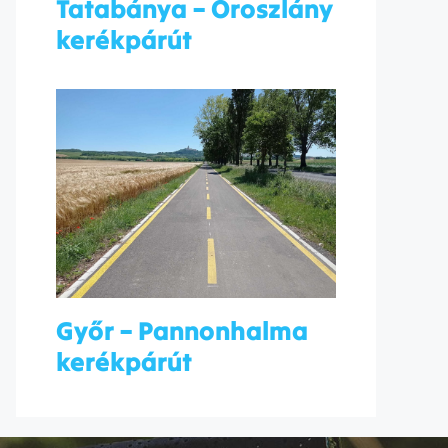
Tatabánya – Oroszlány
kerékpárút
Győr – Pannonhalma
kerékpárút