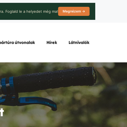
ra. Foglald le a helyedet még ma!
Megnézem →
ártúra útvonalak
Hírek
Látnivalók
t