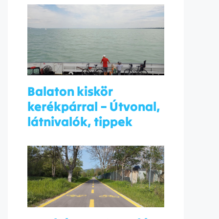
Balaton kiskör
kerékpárral – Útvonal,
látnivalók, tippek