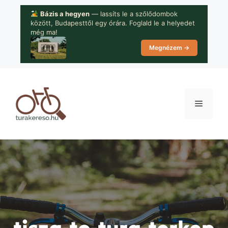
Kilépés
Bázis a hegyen
— lassíts le a szőlődombok
a
között, Budapesttől egy órára. Foglald le a helyedet
tartalomba
még ma!
Megnézem →
Menü