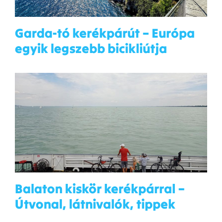
Garda-tó kerékpárút – Európa
egyik legszebb bicikliútja
Balaton kiskör kerékpárral –
Útvonal, látnivalók, tippek