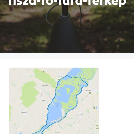
tisza-to-tura-terkep