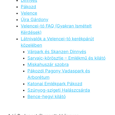
Dinnyés
Pákozd
Velence
Újra Gárdony
Velencei-tó FAQ (Gyakran Ismételt
Kérdések)
Látnivalók a Velencei-tó kerékpárút
közelében
Várpark és Skanzen Dinnyés
Sarvajc-körösztje – Emlékmű és kilátó
Miskahuszár szobra
Pákozdi Pagony Vadaspark és
Arborétum
Katonai Emlékpark Pákozd
Szúnyog-szigeti Halászcsárda
Bence-hegyi kilátó