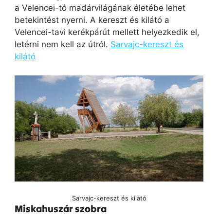
a Velencei-tó madárvilágának életébe lehet
betekintést nyerni. A kereszt és kilátó a
Velencei-tavi kerékpárút mellett helyezkedik el,
letérni nem kell az útról.
Sarvajc-kereszt és
kilátó
Sarvajc-kereszt és kilátó
Miskahuszár szobra