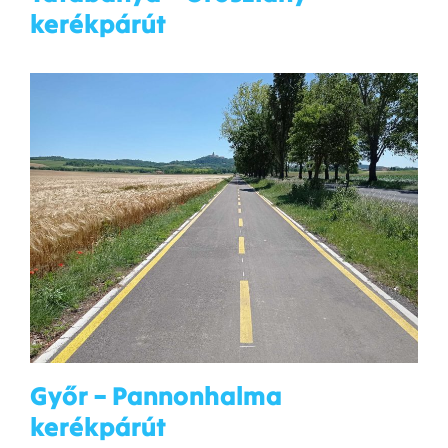
kerékpárút
Győr – Pannonhalma
kerékpárút