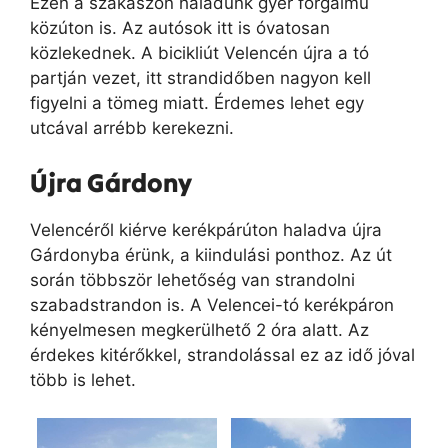
Ezen a szakaszon haladunk gyér forgalmú
közúton is. Az autósok itt is óvatosan
közlekednek. A bicikliút Velencén újra a tó
partján vezet, itt strandidőben nagyon kell
figyelni a tömeg miatt. Érdemes lehet egy
utcával arrébb kerekezni.
Újra Gárdony
Velencéről kiérve kerékpárúton haladva újra
Gárdonyba érünk, a kiindulási ponthoz. Az út
során többször lehetőség van strandolni
szabadstrandon is. A Velencei-tó kerékpáron
kényelmesen megkerülhető 2 óra alatt. Az
érdekes kitérőkkel, strandolással ez az idő jóval
több is lehet.