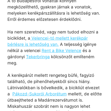
A tó Budapestről vonattal könnyen
megközelíthető, gyakran járnak a vonatok,
melyeken kerékpárszállításra is lehetőség van.
Erről érdemes előzetesen érdeklődni.
Ha nem szeretnéd, vagy nem tudod elhozni a
biciklidet, a
Velencei-tó mellett kerékpár
bérlésre is lehetőség van.
A teljesség igénye
nélkül a velencei
Rent a Bike Velence
és a
gárdonyi
Tekerbringa
kölcsönzőt említeném
meg.
A kerékpárút mellett rengeteg büfé, fagyizó
található, de pihenőhelyekből sincs hiány.
Látnivalókban is bővelkedik, a bicikliút elvezet
a
Pákozd-Sukorói Arborétum
mellett, de előtte
útbaejtheted a Madárrezervátumot is.
Miskahuszár szobrát nem is nagyon lehet