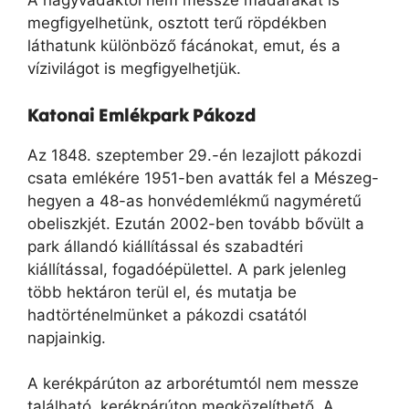
A nagyvadaktól nem messze madarakat is
megfigyelhetünk, osztott terű röpdékben
láthatunk különböző fácánokat, emut, és a
vízivilágot is megfigyelhetjük.
Katonai Emlékpark Pákozd
Az 1848. szeptember 29.-én lezajlott pákozdi
csata emlékére 1951-ben avatták fel a Mészeg-
hegyen a 48-as honvédemlékmű nagyméretű
obeliszkjét. Ezután 2002-ben tovább bővült a
park állandó kiállítással és szabadtéri
kiállítással, fogadóépülettel. A park jelenleg
több hektáron terül el, és mutatja be
hadtörténelmünket a pákozdi csatától
napjainkig.
A kerékpárúton az arborétumtól nem messze
található, kerékpárúton megközelíthető. A