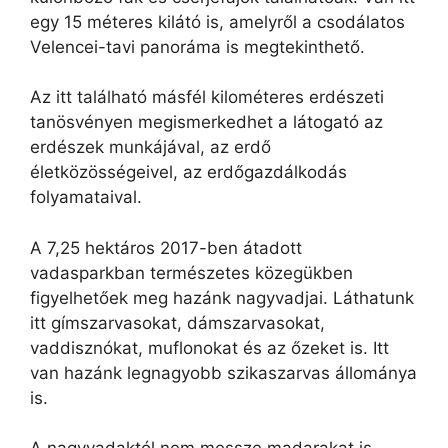
egy 15 méteres kilátó is, amelyről a csodálatos
Velencei-tavi panoráma is megtekinthető.
Az itt található másfél kilométeres erdészeti
tanösvényen megismerkedhet a látogató az
erdészek munkájával, az erdő
életközösségeivel, az erdőgazdálkodás
folyamataival.
A 7,25 hektáros 2017-ben átadott
vadasparkban természetes közegükben
figyelhetőek meg hazánk nagyvadjai. Láthatunk
itt gímszarvasokat, dámszarvasokat,
vaddisznókat, muflonokat és az őzeket is. Itt
van hazánk legnagyobb szikaszarvas állománya
is.