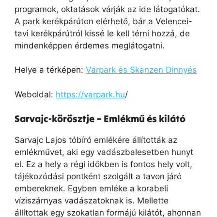
programok, oktatások várják az ide látogatókat.
A park kerékpárúton elérhető, bár a Velencei-
tavi kerékpárútról kissé le kell térni hozzá, de
mindenképpen érdemes meglátogatni.
Helye a térképen:
Várpark és Skanzen Dinnyés
Weboldal:
https://varpark.hu
/
Sarvajc-körösztje – Emlékmű és kilátó
Sarvajc Lajos tóbíró emlékére állították az
emlékművet, aki egy vadászbalesetben hunyt
el. Ez a hely a régi időkben is fontos hely volt,
tájékozódási pontként szolgált a tavon járó
embereknek. Egyben emléke a korabeli
víziszárnyas vadászatoknak is. Mellette
állítottak egy szokatlan formájú kilátót, ahonnan