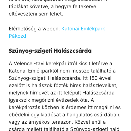
táblákat követve, a hegyre feltekerve
eltéveszteni sem lehet.
Elérhetőség a weben:
Katonai Emlékpark
Pákozd
Szúnyog-szigeti Halászcsárda
A Velencei-tavi kerékpárútról kicsit letérve a
Katonai Emlékparktól nem messze található a
Szúnyog-szigeti Halászcsárda. Itt 150 évvel
ezelőtt is halászok főzték híres halászleveiket,
melynek hírnevét az itt felépült Halászcsárda
igyekszik megőrizni évtizedek óta. A
kerékpározás közben is érdemes itt megállni és
ebédelni egy kiadósat a hangulatos csárdában,
vagy az árnyékos teraszon. Közvetlenül a
csárda mellett található a Szúnyog-szigeti hajó