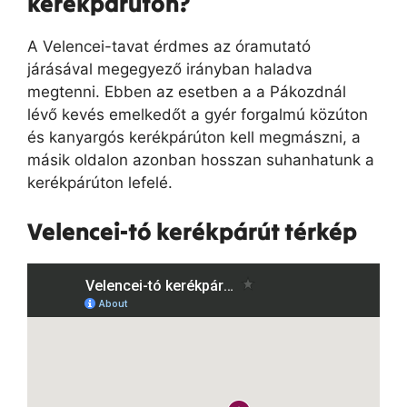
kerékpárúton?
A Velencei-tavat érdmes az óramutató
járásával megegyező irányban haladva
megtenni. Ebben az esetben a a Pákozdnál
lévő kevés emelkedőt a gyér forgalmú közúton
és kanyargós kerékpárúton kell megmászni, a
másik oldalon azonban hosszan suhanhatunk a
kerékpárúton lefelé.
Velencei-tó kerékpárút térkép