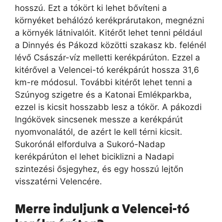
hosszú. Ezt a tókört ki lehet bővíteni a
környéket behálózó kerékprárutakon, megnézni
a környék látnivalóit. Kitérőt lehet tenni például
a Dinnyés és Pákozd közötti szakasz kb. felénél
lévő Császár-víz melletti kerékpárúton. Ezzel a
kitérővel a Velencei-tó kerékpárút hossza 31,6
km-re módosul. További kitérőt lehet tenni a
Szúnyog szigetre és a Katonai Emlékparkba,
ezzel is kicsit hosszabb lesz a tókör. A pákozdi
Ingókövek sincsenek messze a kerékpárút
nyomvonalától, de azért le kell térni kicsit.
Sukorónál elfordulva a Sukoró-Nadap
kerékpárúton el lehet biciklizni a Nadapi
szintezési ősjegyhez, és egy hosszú lejtőn
visszatérni Velencére.
Merre induljunk a Velencei-tó