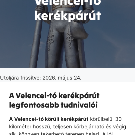
Velencei-tó
kerékpárút
Utoljára frissítve: 2026. május 24.
A Velencei-tó kerékpárút
legfontosabb tudnivalói
A Velencei-tó körüli kerékpárút
körülbelül 30
kilométer hosszú, teljesen körbejárható és végig
sík, könnyen tekerhető terepen halad. A jól