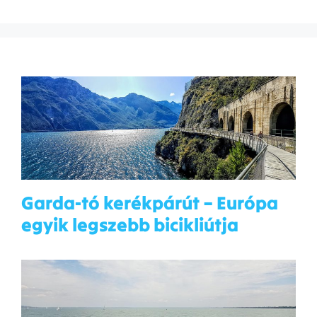
Garda-tó kerékpárút – Európa
egyik legszebb bicikliútja