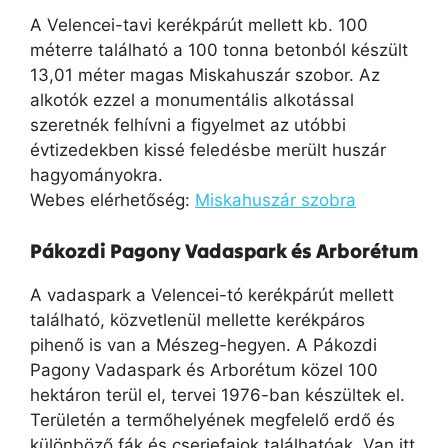
A Velencei-tavi kerékpárút mellett kb. 100
méterre található a 100 tonna betonból készült
13,01 méter magas Miskahuszár szobor. Az
alkotók ezzel a monumentális alkotással
szeretnék felhívni a figyelmet az utóbbi
évtizedekben kissé feledésbe merült huszár
hagyományokra.
Webes elérhetőség:
Miskahuszár szobra
Pákozdi Pagony Vadaspark és Arborétum
A vadaspark a Velencei-tó kerékpárút mellett
található, közvetlenül mellette kerékpáros
pihenő is van a Mészeg-hegyen. A Pákozdi
Pagony Vadaspark és Arborétum közel 100
hektáron terül el, tervei 1976-ban készültek el.
Területén a termőhelyének megfelelő erdő és
különböző fák és cserjefajok találhatóak. Van itt