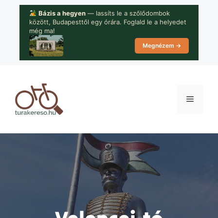
Kilépés
Bázis a hegyen
— lassíts le a szőlődombok
a
között, Budapesttől egy órára. Foglald le a helyedet
tartalomba
még ma!
Megnézem →
Menü