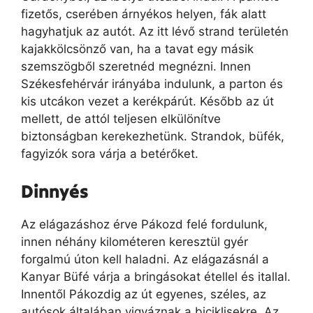
fizetős, cserében árnyékos helyen, fák alatt
hagyhatjuk az autót. Az itt lévő strand területén
kajakkölcsönző van, ha a tavat egy másik
szemszögből szeretnéd megnézni. Innen
Székesfehérvár irányába indulunk, a parton és
kis utcákon vezet a kerékpárút. Később az út
mellett, de attól teljesen elkülönítve
biztonságban kerekezhetünk. Strandok, büfék,
fagyizók sora várja a betérőket.
Dinnyés
Az elágazáshoz érve Pákozd felé fordulunk,
innen néhány kilométeren keresztül gyér
forgalmú úton kell haladni. Az elágazásnál a
Kanyar Büfé várja a bringásokat étellel és itallal.
Innentől Pákozdig az út egyenes, széles, az
autósok általában vigyáznak a biciklisekre. Az