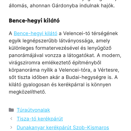
állomás, ahonnan Gárdonyba indulnak hajók.
Bence-hegyi kilátó
A
Bence-hegyi kilátó
a Velencei-tó térségének
egyik legnépszerűbb látványossága, amely
különleges formatervezésével és lenyűgöző
panorámájával vonzza a látogatókat. A modern,
virágsziromra emlékeztető építményből
körpanoráma nyílik a Velencei-tóra, a Vértesre,
sőt tiszta időben akár a Budai-hegységre is. A
kilátó gyalogosan és kerékpárral is könnyen
megközelíthető.
Kategória
Túraútvonalak
Tisza-tó kerékpárút
Dunakanyar kerékpárút Szob-Kismaros