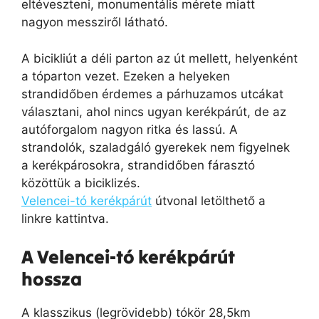
eltéveszteni, monumentális mérete miatt
nagyon messziről látható.
A bicikliút a déli parton az út mellett, helyenként
a tóparton vezet. Ezeken a helyeken
strandidőben érdemes a párhuzamos utcákat
választani, ahol nincs ugyan kerékpárút, de az
autóforgalom nagyon ritka és lassú. A
strandolók, szaladgáló gyerekek nem figyelnek
a kerékpárosokra, strandidőben fárasztó
közöttük a biciklizés.
Velencei-tó kerékpárút
útvonal letölthető a
linkre kattintva.
A Velencei-tó kerékpárút
hossza
A klasszikus (legrövidebb) tókör 28,5km