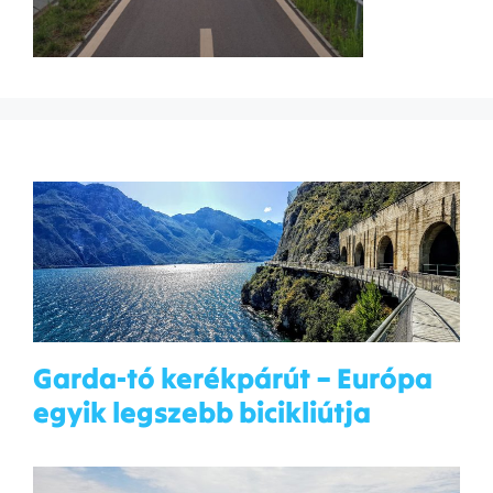
Garda-tó kerékpárút – Európa
egyik legszebb bicikliútja