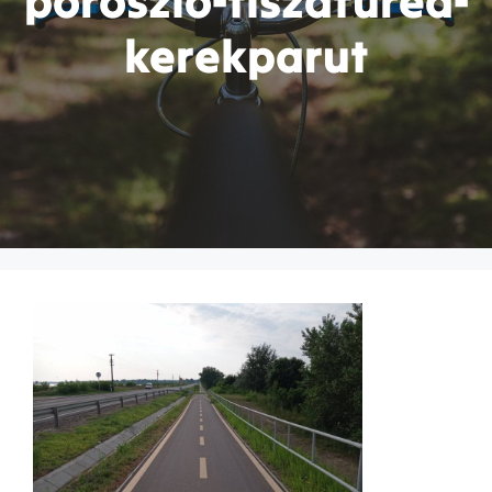
poroszlo-tiszafured-
kerekparut