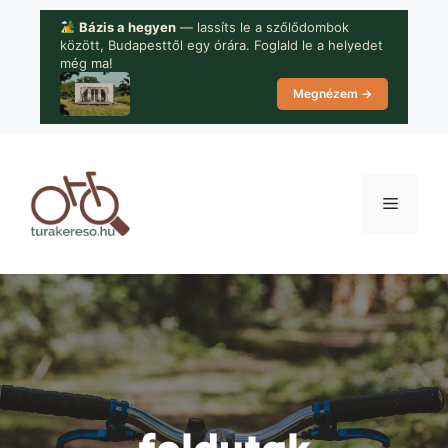
Kilépés
Bázis a hegyen
— lassíts le a szőlődombok
a
között, Budapesttől egy órára. Foglald le a helyedet
tartalomba
még ma!
Megnézem →
Menü