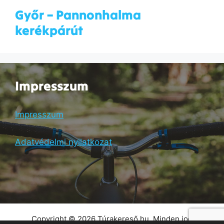
Győr – Pannonhalma
kerékpárút
Impresszum
Impresszum
Adatvédelmi nyilatkozat
Copyright © 2026 Túrakereső.hu. Minden jog