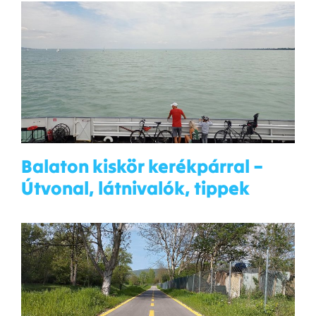
Balaton kiskör kerékpárral –
Útvonal, látnivalók, tippek