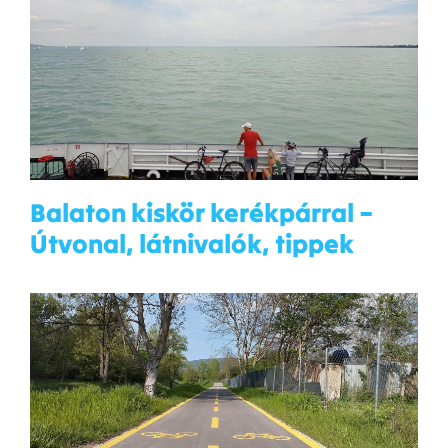
Balaton kiskör kerékpárral –
Útvonal, látnivalók, tippek