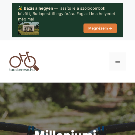
Kilépés
Bázis a hegyen
— lassíts le a szőlődombok
a
között, Budapesttől egy órára. Foglald le a helyedet
tartalomba
még ma!
Megnézem →
Menü