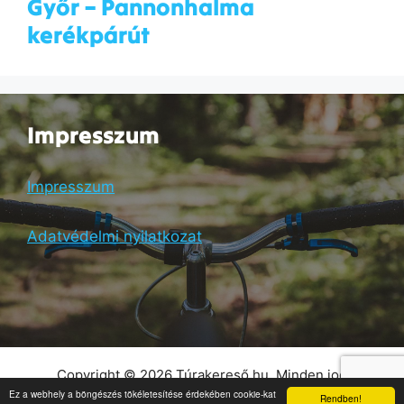
Győr – Pannonhalma
kerékpárút
Impresszum
Impresszum
Adatvédelmi nyilatkozat
Copyright © 2026 Túrakereső.hu. Minden jog
fenntartva! |
Weboldal készítés
- Weboldalgyár
Ez a webhely a böngészés tökéletesítése érdekében cookie-kat
Rendben!