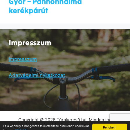
Győr – Pannonhalma
kerékpárút
Impresszum
Impresszum
Adatvédelmi nyilatkozat
Copyright © 2026 Túrakereső.hu. Minden jog
fenntartva! |
Weboldal készítés
- Weboldalgyár
Ez a webhely a böngészés tökéletesítése érdekében cookie-kat
Rendben!