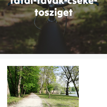
tatai-tavak-cseke-
tosziget