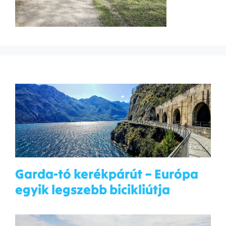
Garda-tó kerékpárút – Európa
egyik legszebb bicikliútja