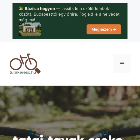
Kilépés
Bázis a hegyen
— lassíts le a szőlődombok
a
között, Budapesttől egy órára. Foglald le a helyedet
tartalomba
még ma!
Megnézem →
Menü