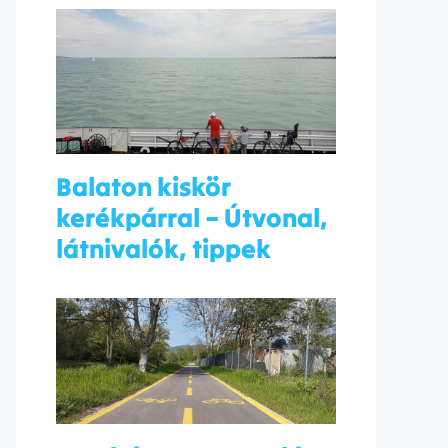
Balaton kiskör
kerékpárral – Útvonal,
látnivalók, tippek