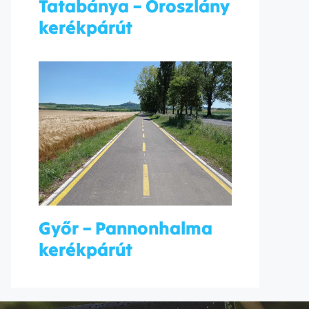
Tatabánya – Oroszlány
kerékpárút
Győr – Pannonhalma
kerékpárút