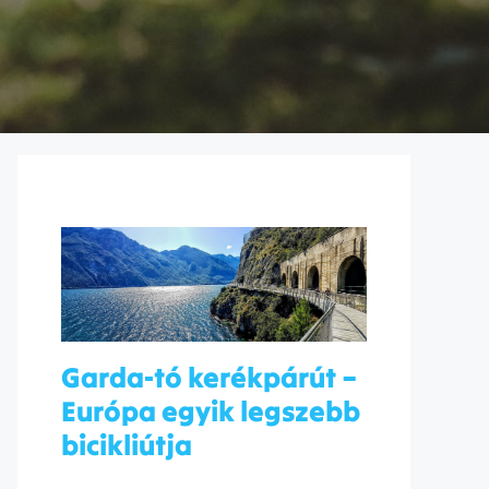
Garda-tó kerékpárút –
Európa egyik legszebb
bicikliútja