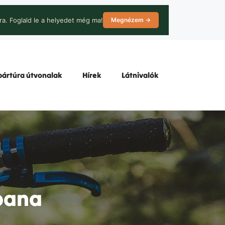
ra. Foglald le a helyedet még ma!
Megnézem →
ártúra útvonalak
Hírek
Látnivalók
pana