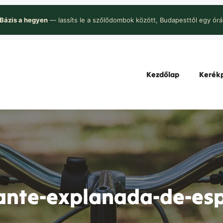
Bázis a hegyen
— lassíts le a szőlődombok között, Budapesttől egy órá
Kezdőlap
Kerékp
cante-explanada-de-es