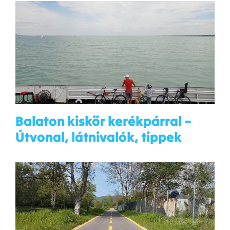
Balaton kiskör kerékpárral –
Útvonal, látnivalók, tippek