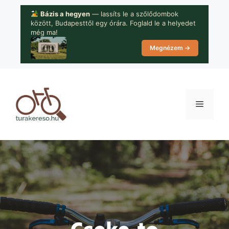
Kilépés
Bázis a hegyen
— lassíts le a szőlődombok
a
között, Budapesttől egy órára. Foglald le a helyedet
tartalomba
még ma!
Megnézem →
Menü