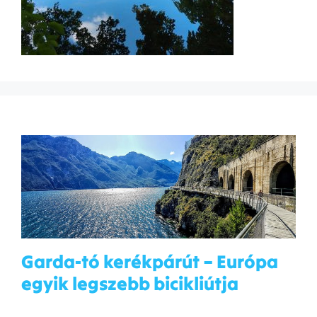
Garda-tó kerékpárút – Európa
egyik legszebb bicikliútja