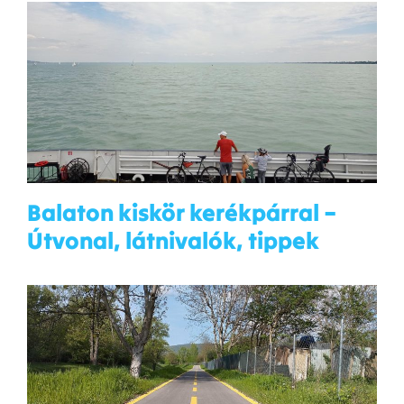
Balaton kiskör kerékpárral –
Útvonal, látnivalók, tippek