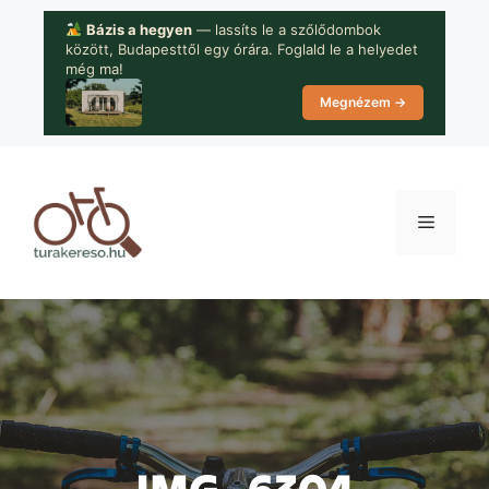
Kilépés
Bázis a hegyen
— lassíts le a szőlődombok
a
között, Budapesttől egy órára. Foglald le a helyedet
tartalomba
még ma!
Megnézem →
Menü