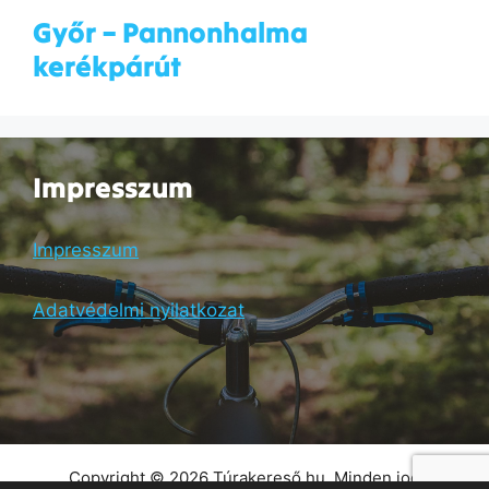
Győr – Pannonhalma
kerékpárút
Impresszum
Impresszum
Adatvédelmi nyilatkozat
Copyright © 2026 Túrakereső.hu. Minden jog