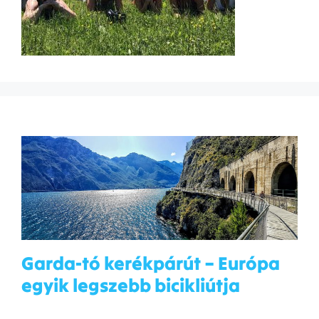
Garda-tó kerékpárút – Európa
egyik legszebb bicikliútja