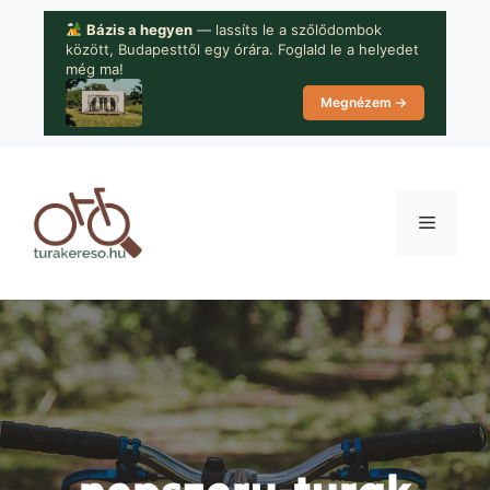
Kilépés
Bázis a hegyen
— lassíts le a szőlődombok
a
között, Budapesttől egy órára. Foglald le a helyedet
tartalomba
még ma!
Megnézem →
Menü