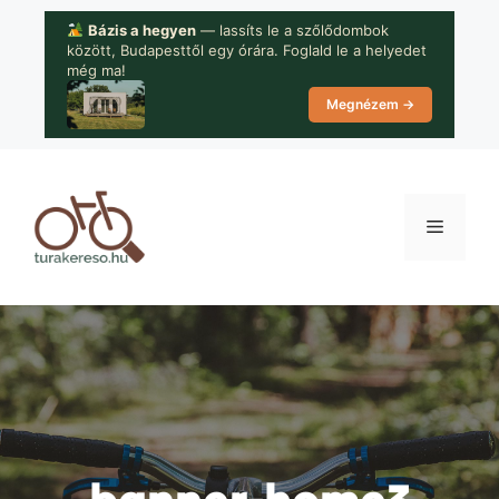
Kilépés
Bázis a hegyen
— lassíts le a szőlődombok
a
között, Budapesttől egy órára. Foglald le a helyedet
tartalomba
még ma!
Megnézem →
Menü